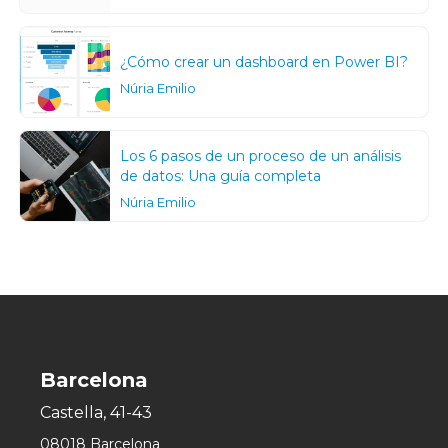
¿Cómo crear un dashboard en Power BI?
Núria Emilio
Los 6 pasos de un proceso de un análisis
de datos: Una guía completa
Núria Emilio
Barcelona
Castella, 41-43
08018 Barcelona