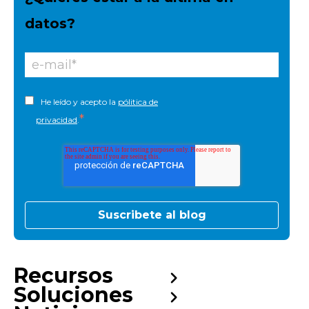
datos?
He leído y acepto la
pólitica de
*
privacidad
.
Recursos
Soluciones