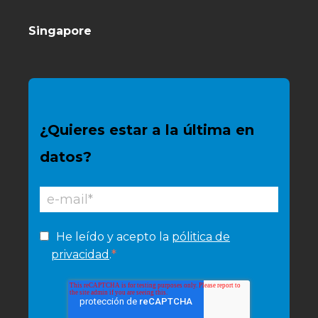
Singapore
¿Quieres estar a la última en
datos?
He leído y acepto la
pólitica de
*
privacidad
.