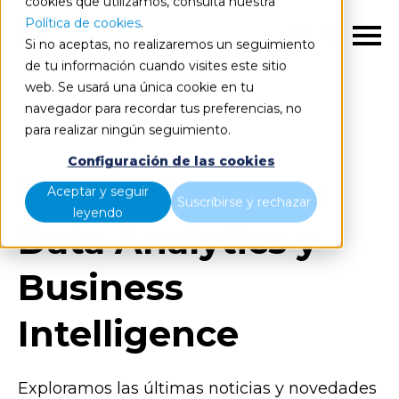
cookies que utilizamos, consulta nuestra
Política de cookies
.
ES
Si no aceptas, no realizaremos un seguimiento
de tu información cuando visites este sitio
web. Se usará una única cookie en tu
navegador para recordar tus preferencias, no
Blog
Todos los artículos
para realizar ningún seguimiento.
Configuración de las cookies
Blog de Bismart:
Aceptar y seguir
Suscribirse y rechazar
leyendo
Data Analytics y
Business
Intelligence
Exploramos las últimas noticias y novedades