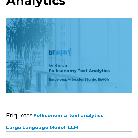
Analytics
Etiquetas:
-
-
Folksonomía
text analytics
-
Large Language Model
LLM