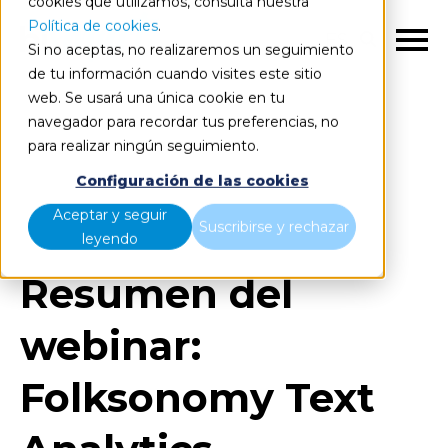
cookies que utilizamos, consulta nuestra
Política de cookies
.
ES
Si no aceptas, no realizaremos un seguimiento
de tu información cuando visites este sitio
web. Se usará una única cookie en tu
navegador para recordar tus preferencias, no
para realizar ningún seguimiento.
Blog
Home
Configuración de las cookies
Resumen del webinar: Folksonomy Text Analytics
Aceptar y seguir
Suscribirse y rechazar
leyendo
Resumen del
webinar:
Folksonomy Text