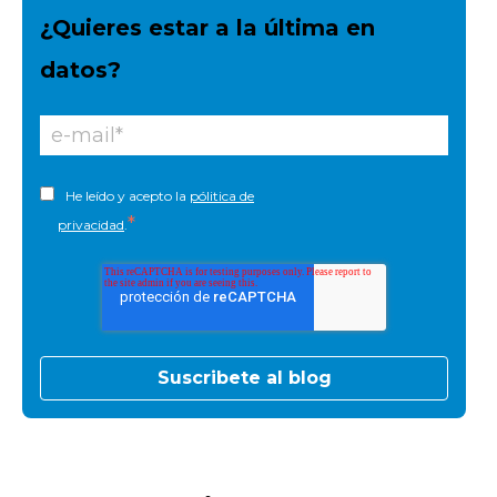
¿Quieres estar a la última en
datos?
He leído y acepto la
pólitica de
*
privacidad
.