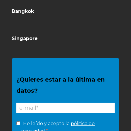
Bangkok
Singapore
¿Quieres estar a la última en
datos?
He leído y acepto la
pólitica de
*
privacidad
.