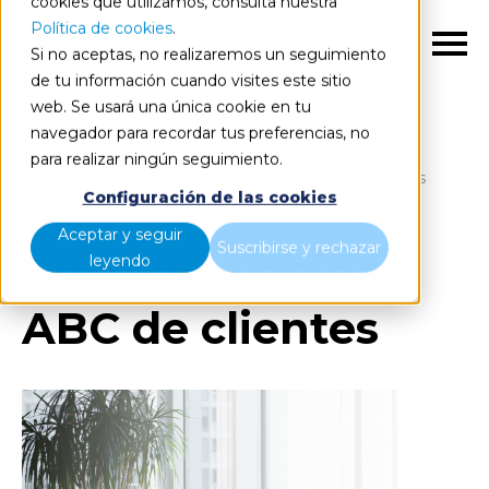
cookies que utilizamos, consulta nuestra
Política de cookies
.
ES
Si no aceptas, no realizaremos un seguimiento
de tu información cuando visites este sitio
web. Se usará una única cookie en tu
navegador para recordar tus preferencias, no
para realizar ningún seguimiento.
Blog
Home
Bismart webinar: ABC de clientes
Configuración de las cookies
Aceptar y seguir
Suscribirse y rechazar
Bismart webinar:
leyendo
ABC de clientes