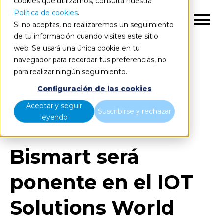
cookies que utilizamos, consulta nuestra
Política de cookies
.
ES
Si no aceptas, no realizaremos un seguimiento
de tu información cuando visites este sitio
web. Se usará una única cookie en tu
navegador para recordar tus preferencias, no
para realizar ningún seguimiento.
Blog
Home
Configuración de las cookies
Bismart será ponente en el IOT Solutions World
Aceptar y seguir
Suscribirse y rechazar
Congress 2018
leyendo
Bismart será
ponente en el IOT
Solutions World