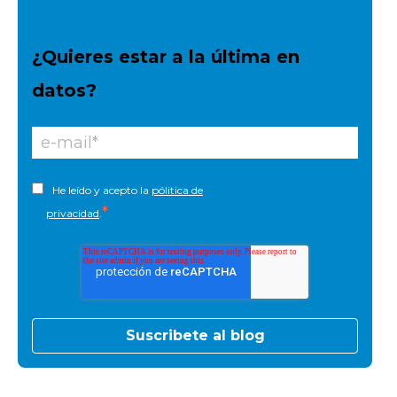
¿Quieres estar a la última en
datos?
He leído y acepto la
pólitica de
*
privacidad
.