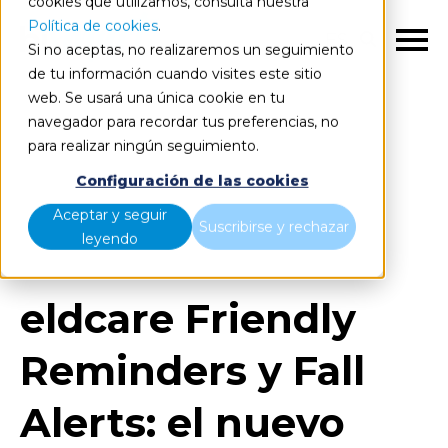
cookies que utilizamos, consulta nuestra
Política de cookies
.
ES
Si no aceptas, no realizaremos un seguimiento
de tu información cuando visites este sitio
web. Se usará una única cookie en tu
navegador para recordar tus preferencias, no
para realizar ningún seguimiento.
Blog
Home
Configuración de las cookies
eldcare Friendly Reminders y Fall Alerts: el nuevo
Aceptar y seguir
Suscribirse y rechazar
proyecto de Bismart y ABD
leyendo
eldcare Friendly
Reminders y Fall
Alerts: el nuevo