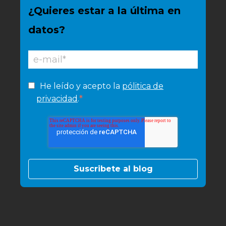
¿Quieres estar a la última en
datos?
He leído y acepto la
pólitica de
*
privacidad
.