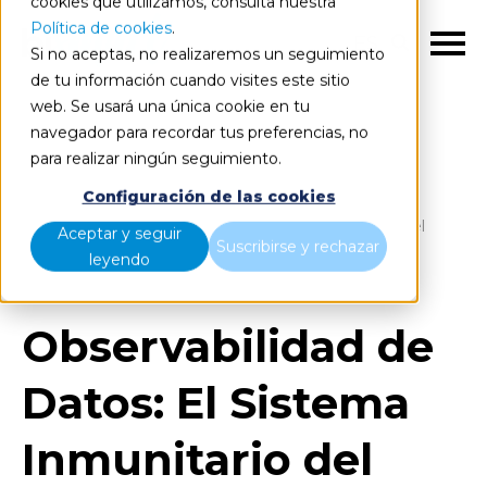
cookies que utilizamos, consulta nuestra
Política de cookies
.
ES
Si no aceptas, no realizaremos un seguimiento
de tu información cuando visites este sitio
web. Se usará una única cookie en tu
navegador para recordar tus preferencias, no
para realizar ningún seguimiento.
Blog
Home
Configuración de las cookies
Observabilidad de Datos: El Sistema Inmunitario del
Aceptar y seguir
Suscribirse y rechazar
Data Stack Moderno
leyendo
Observabilidad de
Datos: El Sistema
Inmunitario del