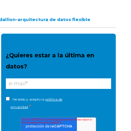
-
dallion
arquitectura de datos flexible
¿Quieres estar a la última en
datos?
He leído y acepto la
pólitica de
*
privacidad
.