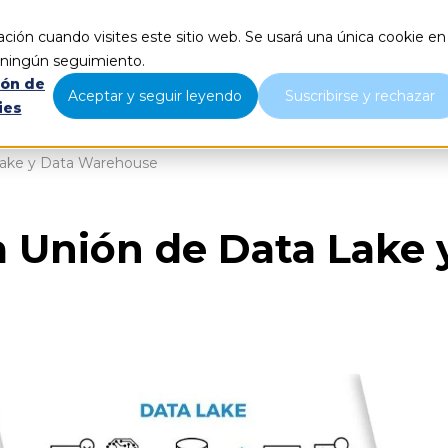
ción cuando visites este sitio web. Se usará una única cookie en
Qué hacemos
Nosotros
B
r ningún seguimiento.
ión de
Aceptar y seguir leyendo
Suscribirse y rechazar
ies
Lake y Data Warehouse
a Unión de Data Lake