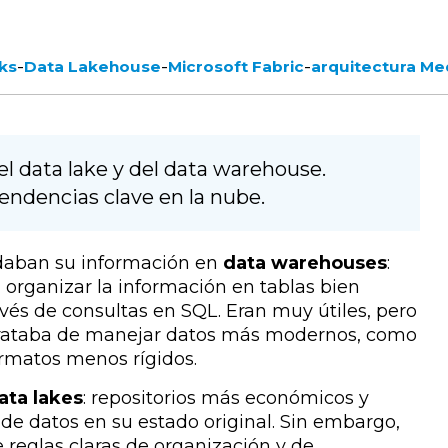
-
-
-
ks
Data Lakehouse
Microsoft Fabric
arquitectura Me
l data lake y del data warehouse.
tendencias clave en la nube.
daban su información en
data warehouses
:
organizar la información en tablas bien
vés de consultas en SQL. Eran muy útiles, pero
 trataba de manejar datos más modernos, como
rmatos menos rígidos.
ata lakes
: repositorios más económicos y
 de datos en su estado original. Sin embargo,
 reglas claras de organización y de