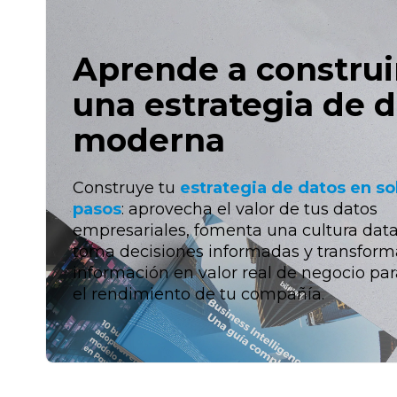
Aprende a construi
una estrategia de 
moderna
Construye tu
estrategia de datos en so
pasos
: aprovecha el valor de tus datos
empresariales, fomenta una cultura data
toma decisiones informadas y transform
información en valor real de negocio pa
el rendimiento de tu compañía.