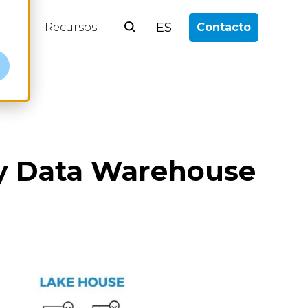
ES
log
Recursos
Contacto
 y Data Warehouse