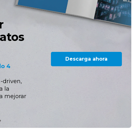
r
datos
Descarga ahora
lo 4
-driven,
a la
ra mejorar