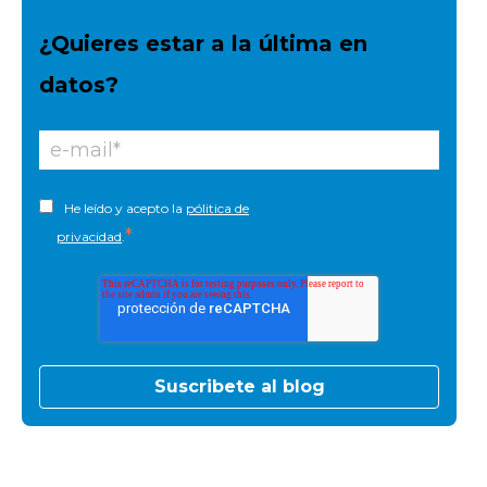
¿Quieres estar a la última en
datos?
He leído y acepto la
pólitica de
*
privacidad
.