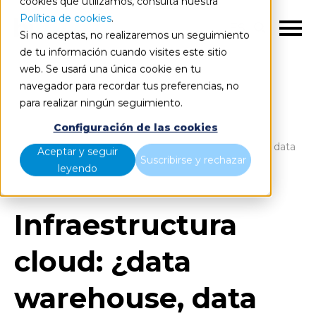
cookies que utilizamos, consulta nuestra
Política de cookies
.
ES
Si no aceptas, no realizaremos un seguimiento
de tu información cuando visites este sitio
web. Se usará una única cookie en tu
navegador para recordar tus preferencias, no
para realizar ningún seguimiento.
Blog
Home
Configuración de las cookies
Infraestructura cloud: ¿data warehouse, data lake o data
Aceptar y seguir
Suscribirse y rechazar
lakehouse?
leyendo
Infraestructura
cloud: ¿data
warehouse, data