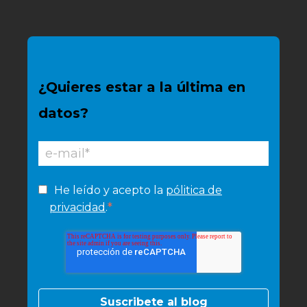
¿Quieres estar a la última en
datos?
He leído y acepto la
pólitica de
*
privacidad
.