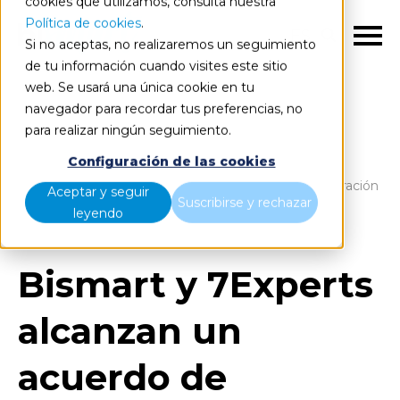
cookies que utilizamos, consulta nuestra
Política de cookies
.
ES
Si no aceptas, no realizaremos un seguimiento
de tu información cuando visites este sitio
web. Se usará una única cookie en tu
navegador para recordar tus preferencias, no
para realizar ningún seguimiento.
Blog
Home
Configuración de las cookies
Bismart y 7Experts alcanzan un acuerdo de colaboración
Aceptar y seguir
Suscribirse y rechazar
estratégica
leyendo
Bismart y 7Experts
alcanzan un
acuerdo de