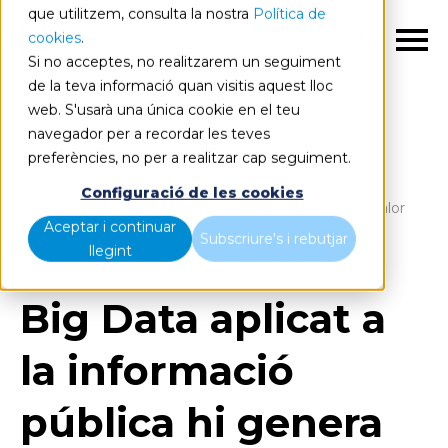
que utilitzem, consulta la nostra
Política de
cookies
.
CA
Si no acceptes, no realitzarem un seguiment
de la teva informació quan visitis aquest lloc
web. S'usarà una única cookie en el teu
navegador per a recordar les teves
preferències, no per a realitzar cap seguiment.
Blog
Home
Configuració de les cookies
Big Data aplicat a la informació pública hi genera valor
Aceptar i continuar
dins i fora
Subscriure's i rebutjar
llegint
Big Data aplicat a
la informació
pública hi genera