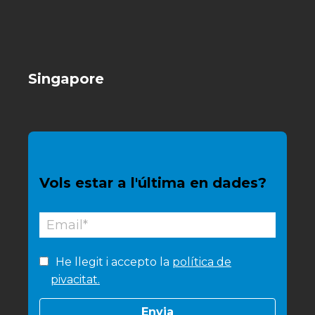
Singapore
Vols estar a l'última en dades?
He llegit i accepto la
política de
pivacitat.