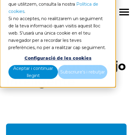
que utilitzem, consulta la nostra
Política de
cookies
.
CA
Si no acceptes, no realitzarem un seguiment
de la teva informació quan visitis aquest lloc
web. S'usarà una única cookie en el teu
Blog
Tots els articles
navegador per a recordar les teves
preferències, no per a realitzar cap seguiment.
Configuració de les cookies
Posts about espejo
Aceptar i continuar
Subscriure's i rebutjar
llegint
inteligente