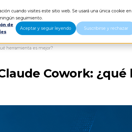
ción cuando visites este sitio web. Se usará una única cookie en
Qué hacemos
Nosotros
B
r ningún seguimiento.
ión de
Aceptar y seguir leyendo
Suscribirse y rechazar
ies
qué herramienta es mejor?
 Claude Cowork: ¿qué 