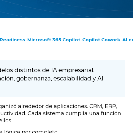
-
-
-
 Readiness
Microsoft 365 Copilot
Copilot Cowork
AI 
los distintos de IA empresarial.
ción, gobernanza, escalabilidad y AI
ganizó alrededor de aplicaciones. CRM, ERP,
ductividad. Cada sistema cumplía una función
llos.
 lógica por completo.