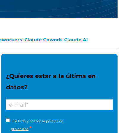
-
-
coworkers
Claude Cowork
Claude AI
¿Quieres estar a la última en
datos?
He leído y acepto la
pólitica de
*
privacidad
.