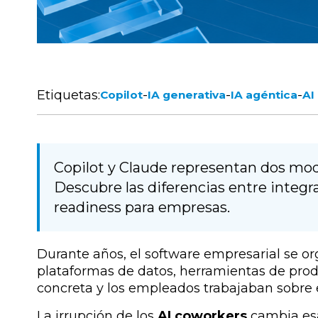
Etiquetas:
-
-
-
Copilot
IA generativa
IA agéntica
AI
Copilot y Claude representan dos mode
Descubre las diferencias entre integra
readiness para empresas.
Durante años, el software empresarial se or
plataformas de datos, herramientas de pro
concreta y los empleados trabajaban sobre e
La irrupción de los
AI coworkers
cambia esa