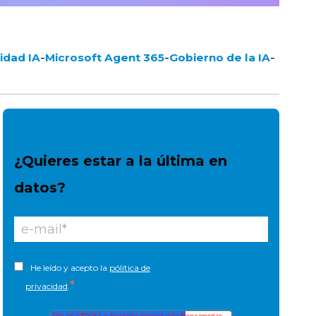
-
-
-
idad IA
Microsoft Agent 365
Gobierno de la IA
¿Quieres estar a la última en
datos?
He leído y acepto la
pólitica de
*
privacidad
.