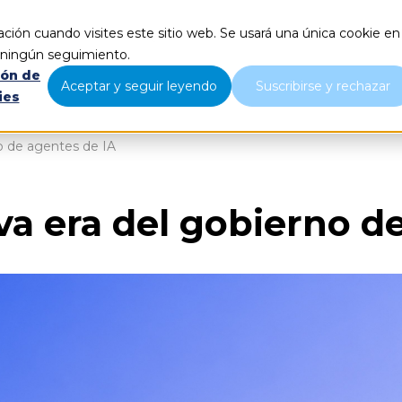
ción cuando visites este sitio web. Se usará una única cookie en
Qué hacemos
Nosotros
B
r ningún seguimiento.
ión de
Aceptar y seguir leyendo
Suscribirse y rechazar
ies
o de agentes de IA
va era del gobierno d