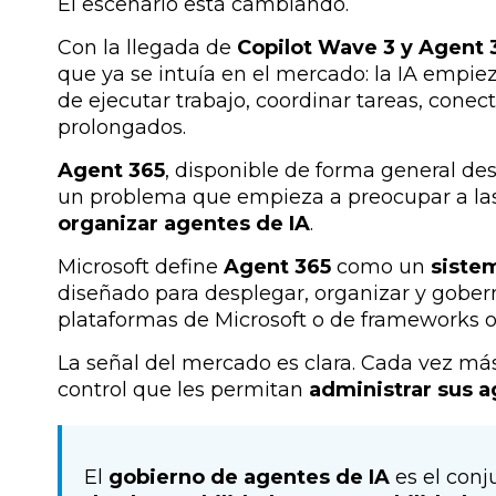
El escenario está cambiando.
Con la llegada de
Copilot Wave 3 y Agent 
que ya se intuía en el mercado: la IA empie
de ejecutar trabajo, coordinar tareas, conec
prolongados.
Agent 365
, disponible de forma general de
un problema que empieza a preocupar a la
organizar agentes de IA
.
Microsoft define
Agent 365
como un
siste
diseñado para desplegar, organizar y gobern
plataformas de Microsoft o de frameworks o
La señal del mercado es clara. Cada vez má
control que les permitan
administrar sus a
El
gobierno de agentes de IA
es el con