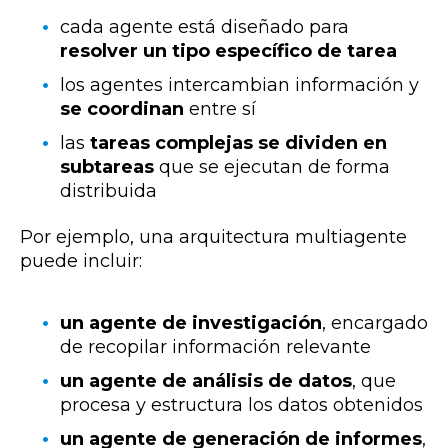
cada agente está diseñado para
resolver un tipo específico de tarea
los agentes intercambian información y
se coordinan
entre sí
las
tareas complejas se dividen en
subtareas
que se ejecutan de forma
distribuida
P
o
r
e
j
e
mpl
o
,
u
n
a
ar
q
u
it
e
ct
u
ra m
u
ltiag
e
nt
e
p
u
e
d
e
incl
u
ir:
un agente de investigación
, encargado
de recopilar información relevante
un agente de análisis de datos
, que
procesa y estructura los datos obtenidos
un agente de generación de informes
,