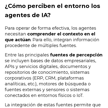
¿Cómo perciben el entorno los
agentes de IA?
Para operar de forma efectiva, los agentes
necesitan
comprender el contexto en el
que actúan
. Para ello, integran información
procedente de múltiples fuentes.
Entre las principales
fuentes de percepción
se incluyen
b
a
ses de d
a
tos em
p
res
a
r
i
a
les,
A
P
I
s y serv
i
c
i
os d
i
g
i
t
a
les,
docume
n
tos y
re
p
os
i
tor
i
os de co
n
oc
i
m
i
e
n
to,
s
i
stem
a
s
cor
p
or
a
t
i
vos (ER
P
, CRM,
p
l
a
t
a
form
a
s
a
n
a
lít
i
c
a
s, etc.),
motores de búsqued
a
o
fue
n
tes exter
n
a
s y
se
n
sores o s
i
stem
a
s
co
n
ect
a
dos e
n
e
n
tor
n
os fís
i
cos o
I
oT.
La integración de estas fuentes permite que