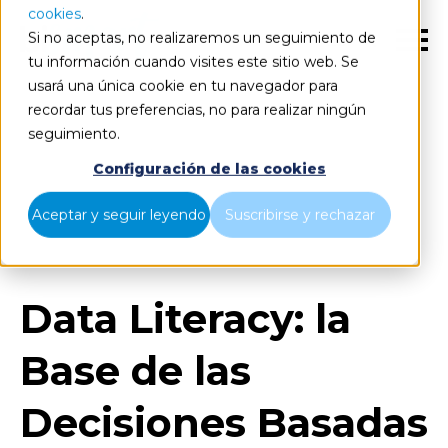
cookies
.
Si no aceptas, no realizaremos un seguimiento de
ES
tu información cuando visites este sitio web. Se
usará una única cookie en tu navegador para
recordar tus preferencias, no para realizar ningún
seguimiento.
Blog
Home
Configuración de las cookies
Data Literacy: la Base de las Decisiones Basadas en
Aceptar y seguir leyendo
Suscribirse y rechazar
Datos
Data Literacy: la
Base de las
Decisiones Basadas