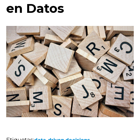
en Datos
Etiquetas:
-
data-driven decisions