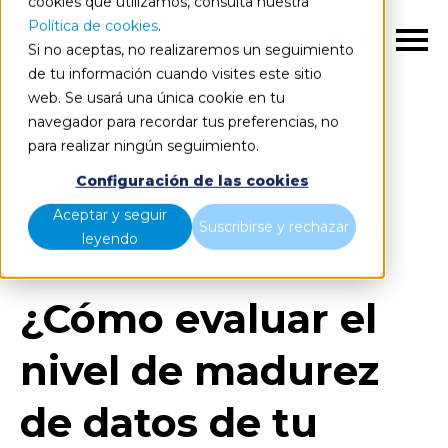
cookies que utilizamos, consulta nuestra
Política de cookies
.
ES
Si no aceptas, no realizaremos un seguimiento
de tu información cuando visites este sitio
web. Se usará una única cookie en tu
navegador para recordar tus preferencias, no
para realizar ningún seguimiento.
Blog
Home
Configuración de las cookies
¿Cómo evaluar el nivel de madurez de datos de tu
Aceptar y seguir
Suscribirse y rechazar
empresa?
leyendo
¿Cómo evaluar el
nivel de madurez
de datos de tu