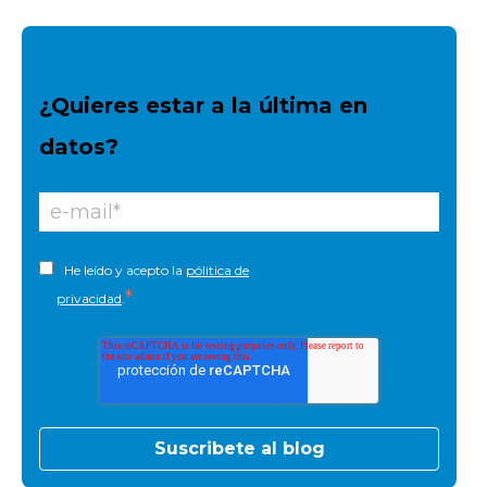
¿Quieres estar a la última en
datos?
He leído y acepto la
pólitica de
*
privacidad
.