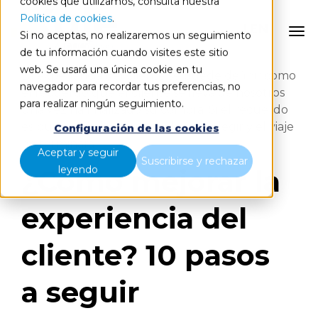
cookies que utilizamos, consulta nuestra
Política de cookies
.
EN
Si no aceptas, no realizaremos un seguimiento
de tu información cuando visites este sitio
web. Se usará una única cookie en tu
La experiencia del cliente se puede definir como
navegador para recordar tus preferencias, no
el recuerdo que el cliente
se lleva de nosotros
para realizar ningún seguimiento.
una vez ha finalizado su compra. Si el recuerdo
es bueno, el cliente nos volverá a elegir y el viaje
Configuración de las cookies
no terminará.
Aceptar y seguir
Suscribirse y rechazar
leyendo
¿Cómo mejorar la
experiencia del
cliente? 10 pasos
a seguir