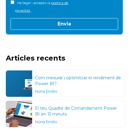
He llegit i accepto la
política de
pivacitat.
Articles recents
Com mesurar i optimitzar el rendiment de
Power BI?
Núria Emilio
El teu Quadre de Comandament Power
BI en 15 minuts
Núria Emilio