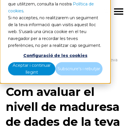
que utilitzem, consulta la nostra
Política de
cookies
.
CA
Si no acceptes, no realitzarem un seguiment
de la teva informació quan visitis aquest lloc
web. S'usarà una única cookie en el teu
navegador per a recordar les teves
preferències, no per a realitzar cap seguiment.
Blog
Home
Configuració de les cookies
Com avaluar el nivell de maduresa de dades de la teva
Aceptar i continuar
empresa?
Subscriure's i rebutjar
llegint
Com avaluar el
nivell de maduresa
de dades de la teva