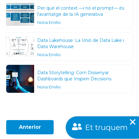
Per què el context —i no el prompt— és
l'avantatge de la IA generativa
Núria Emilio
Data Lakehouse: La Unió de Data Lake i
Data Warehouse
Núria Emilio
Data Storytelling: Com Dissenyar
Dashboards que Inspirin Decisions
Núria Emilio
Et truquem
Anterior
Següent