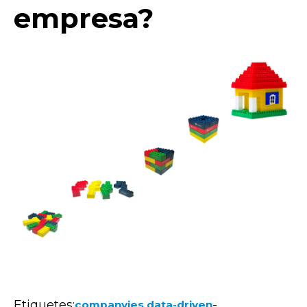
empresa?
Etiquetes:
-
companyies data-driven