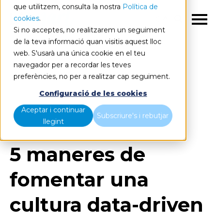
que utilitzem, consulta la nostra
Política de
cookies
.
CA
Si no acceptes, no realitzarem un seguiment
de la teva informació quan visitis aquest lloc
web. S'usarà una única cookie en el teu
navegador per a recordar les teves
preferències, no per a realitzar cap seguiment.
Blog
Home
Configuració de les cookies
5 maneres de fomentar una cultura data-driven a
Aceptar i continuar
l'empresa
Subscriure's i rebutjar
llegint
5 maneres de
fomentar una
cultura data-driven