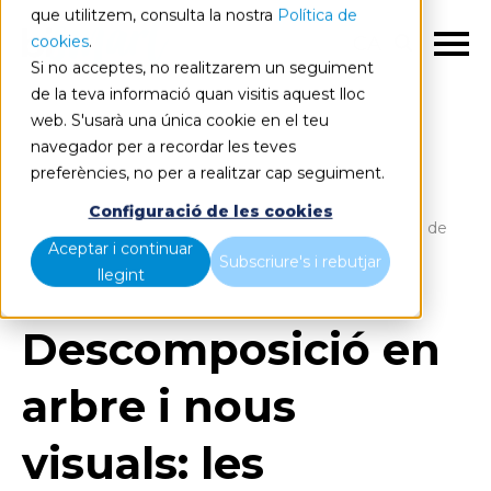
que utilitzem, consulta la nostra
Política de
cookies
.
CA
Si no acceptes, no realitzarem un seguiment
de la teva informació quan visitis aquest lloc
web. S'usarà una única cookie en el teu
navegador per a recordar les teves
preferències, no per a realitzar cap seguiment.
Blog
Home
Configuració de les cookies
Descomposició en arbre i nous visuals: les novetats de
Aceptar i continuar
Power BI
Subscriure's i rebutjar
llegint
Descomposició en
arbre i nous
visuals: les