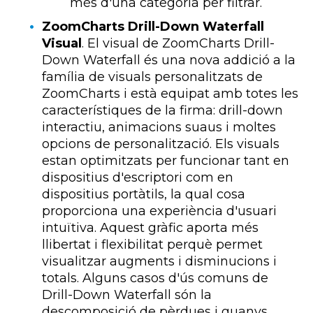
més d'una categoria per filtrar.
ZoomCharts Drill-Down Waterfall
Visual
. El visual de ZoomCharts Drill-
Down Waterfall és una nova addició a la
família de visuals personalitzats de
ZoomCharts i està equipat amb totes les
característiques de la firma: drill-down
interactiu, animacions suaus i moltes
opcions de personalització. Els visuals
estan optimitzats per funcionar tant en
dispositius d'escriptori com en
dispositius portàtils, la qual cosa
proporciona una experiència d'usuari
intuïtiva. Aquest gràfic aporta més
llibertat i flexibilitat perquè permet
visualitzar augments i disminucions i
totals. Alguns casos d'ús comuns de
Drill-Down Waterfall són la
descomposició de pèrdues i guanys