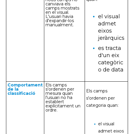
canviava els
camps mostrats
en el visual.
el visual
L'usuari havia
d'expandir-los
admet
manualment.
eixos
jeràrquics
es tracta
d'un eix
categòric
o de data
Comportament
Els camps
de la
s'ordenen per
Els camps
classificació
mesura quan
l'usuari no ha
s'ordenen per
establert
categoria quan:
explícitament un
ordre.
el visual
admet eixos