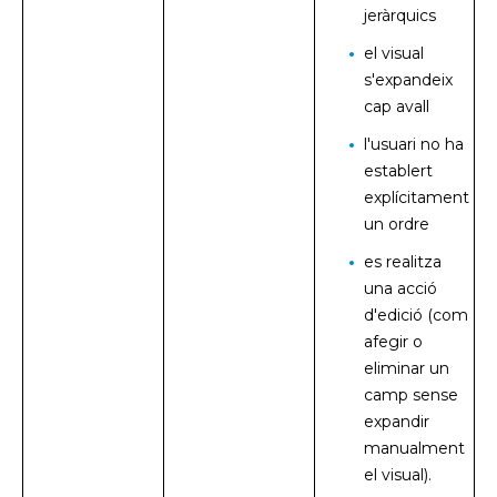
jeràrquics
el visual
s'expandeix
cap avall
l'usuari no ha
establert
explícitament
un ordre
es realitza
una acció
d'edició (com
afegir o
eliminar un
camp sense
expandir
manualment
el visual).