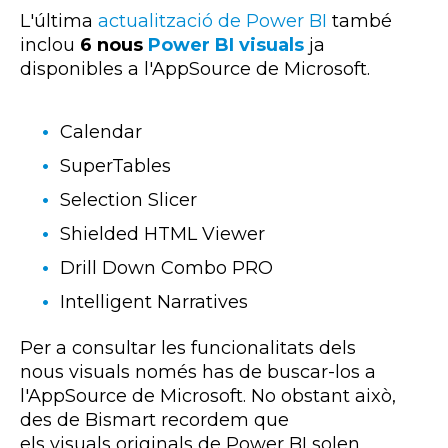
L'última
actualització de Power BI
també
inclou
6 nous
Power BI visuals
ja
disponibles a l'AppSource de Microsoft.
Calendar
SuperTables
Selection Slicer
Shielded HTML Viewer
Drill Down Combo PRO
Intelligent Narratives
Per a consultar les funcionalitats dels
nous
visuals
només has de buscar-los a
l'
AppSource
de Microsoft. No obstant això,
des de
Bismart
recordem que
els
visuals
originals de
Power
BI
solen