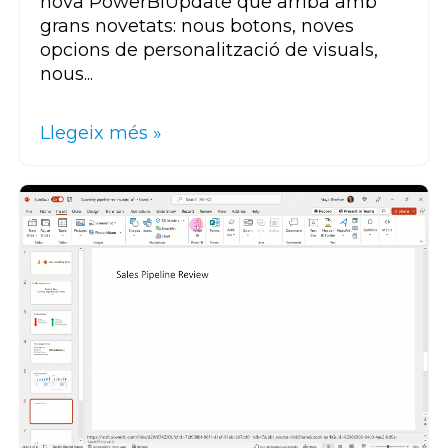
nova
Power
BI
Update
que arriba amb
grans novetats: nous botons, noves
opcions de personalització de
visuals
,
nous...
Llegeix més »