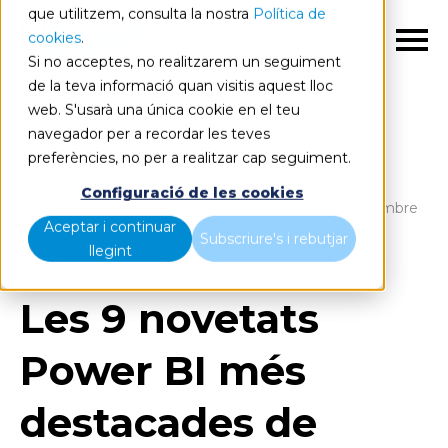
que utilitzem, consulta la nostra
Política de
cookies
.
CA
Si no acceptes, no realitzarem un seguiment
de la teva informació quan visitis aquest lloc
web. S'usarà una única cookie en el teu
navegador per a recordar les teves
preferències, no per a realitzar cap seguiment.
Blog
Home
Configuració de les cookies
Les 9 novetats Power BI més destacades de setembre
Aceptar i continuar
2022
Subscriure's i rebutjar
llegint
Les 9 novetats
Power BI més
destacades de