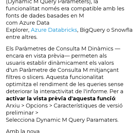
(
Dynamic
M
Query
Parameters)
, la
funcionalitat només era compatible amb les
fonts de dades basades en M
com
Azure
Data
Explorer,
Azure
Databricks
,
BigQuery
o
Snowfl
entre altres.
Els Paràmetres de Consulta M Dinàmics —
encara en vista prèvia— permeten als
usuaris establir dinàmicament els valors
d'un Paràmetre de Consulta M mitjançant
filtres o slicers. Aquesta funcionalitat
optimitza el rendiment de les queries sense
deteriorar la interactivitat de l'informe. Per a
activar la vista prèvia d'aquesta funció
:
Arxiu > Opcions > Característiques de versió
preliminar >
Selecciona Dynamic M Query Paramaters.
A
mb la nova