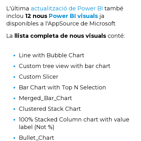
L'última
actualització de
Power
BI
també
inclou
12 nous
Power BI visuals
ja
disponibles a l'
AppSource
de Microsoft
La
llista completa de nous
visuals
conté:
Line with Bubble Chart
Custom tree view with bar chart
Custom Slicer
Bar Chart with Top N Selection
Merged_Bar_Chart
Clustered Stack Chart
100% Stacked Column chart with value
label (Not %)
Bullet_Chart