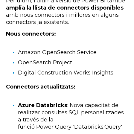
Per últim, l'última versió de Power BI també
amplia la llista de connectors disponibles
amb nous connectors i millores en alguns
connectors ja existents.
Nous connectors:
Amazon OpenSearch Service
OpenSearch Project
Digital Construction Works Insights
Connectors actualitzats:
Azure Databricks
:
Nova capacitat de
realitzar consultes SQL personalitzades
a través de la
funció
Power
Query
'
Databricks
.
Query'
.