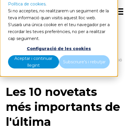
Política de cookies
.
Si no acceptes, no realitzarem un seguiment de la
CA
teva informació quan visitis aquest lloc web.
S'usarà una única cookie en el teu navegador per a
recordar les teves preferències, no per a realitzar
cap seguiment.
Blog
Home
Configuració de les cookies
Aceptar i continuar
Les 10 novetats més importants de l'última actualització
Subscriure's i rebutjar
llegint
de Power BI
Les 10 novetats
més importants de
l'última