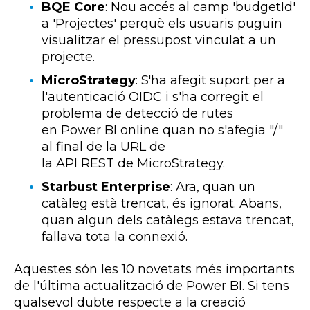
BQE Core
:
Nou accés al camp '
budgetId'
a 'Projectes' perquè els usuaris puguin
visualitzar el pressupost vinculat a un
projecte.
MicroStrategy
:
S'ha afegit suport per a
l'autenticació
OIDC
i s'ha corregit el
problema de detecció de rutes
en
Power
BI
online quan no s'afegia "/"
al final de la URL de
la
API
REST
de
MicroStrategy
.
Starbust Enterprise
:
Ara, quan un
catàleg està trencat, és ignorat. Abans,
quan algun dels catàlegs estava trencat,
fallava tota la connexió.
Aquestes són les 10 novetats més importants
de l'última actualització de Power BI. Si tens
qualsevol dubte respecte a la creació