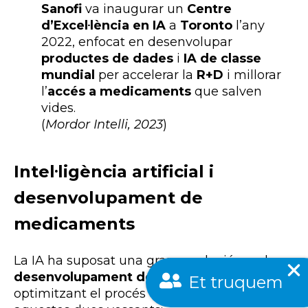
Sanofi
va inaugurar un
Centre
d’Excel·lència en IA
a
Toronto
l’any
2022, enfocat en desenvolupar
productes de dades
i
IA de classe
mundial
per accelerar la
R+D
i millorar
l’
accés a medicaments
que salven
vides.
(
Mordor Intelli, 2023
)
Intel·ligència artificial i
desenvolupament de
medicaments
La IA ha suposat una gran revolució en el
Et truquem
desenvolupament de nous fàrmacs
,
optimitzant el procés especialment en