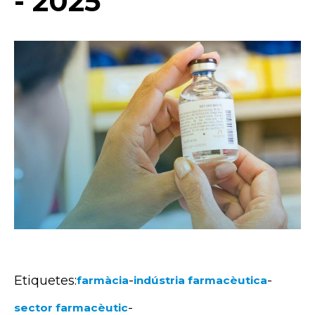
- 2025
Etiquetes:
-
-
farmàcia
indústria farmacèutica
-
sector farmacèutic