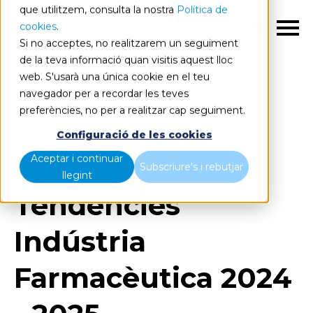
que utilitzem, consulta la nostra
Política de
cookies
.
CA
Si no acceptes, no realitzarem un seguiment
de la teva informació quan visitis aquest lloc
web. S'usarà una única cookie en el teu
navegador per a recordar les teves
preferències, no per a realitzar cap seguiment.
Blog
Home
Configuració de les cookies
Tendències Indústria Farmacèutica 2024 - 2025
Aceptar i continuar
Subscriure's i rebutjar
llegint
Tendències
Indústria
Farmacèutica 2024