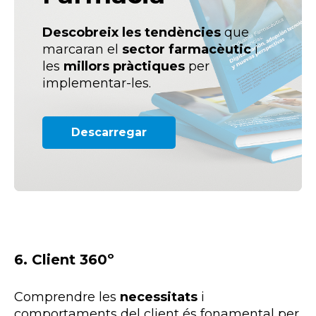
Descobreix les tendències
que
marcaran el
sector farmacèutic
i
les
millors pràctiques
per
implementar-les.
Descarregar
6. Client 360º
Comprendre les
necessitats
i
comportaments del client és fonamental per