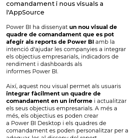
comandament i nous
visuals
a
l'
AppSource
Power
BI
ha dissenyat
un nou visual de
quadre de comandament que es pot
afegir als
reports de Power BI
amb la
intenció d'ajudar les companyies a integrar
els objectius empresarials, indicadors de
rendiment i
dashboards
als
informes
Power
BI
.
Així, aquest nou visual permet als usuaris
integrar fàcilment un quadre de
comandament en un informe
i actualitzar
els seus objectius empresarials. A més a
més, els objectius es poden crear
a
Power
BI
Desktop
i els quadres de
comandament es poden personalitzar per a
adequar-los al disseny del
report
.