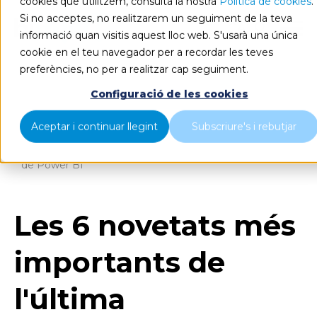
cookies que utilitzem, consulta la nostra
Política de cookies
.
Si no acceptes, no realitzarem un seguiment de la teva
CA
informació quan visitis aquest lloc web. S'usarà una única
cookie en el teu navegador per a recordar les teves
preferències, no per a realitzar cap seguiment.
Configuració de les cookies
Blog
Home
Aceptar i continuar llegint
Subscriure's i rebutjar
Les 6 novetats més importants de l'última actualització
de Power BI
Les 6 novetats més
importants de
l'última