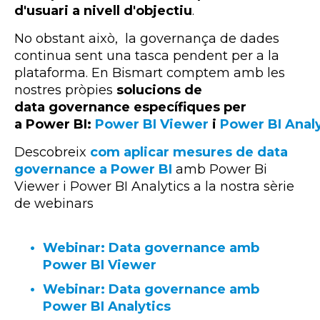
d'usuari a nivell d'objectiu
.
No obstant això, la governança de dades
continua sent una tasca pendent per a la
plataforma. En
Bismart
comptem amb les
nostres pròpies
solucions de
data
governance específiques per
a Power BI:
Power BI Viewer
i
Power BI Analy
Descobreix
com aplicar mesures de data
governance a Power BI
amb Power Bi
Viewer i Power BI Analytics a la nostra sèrie
de webinars
Webinar: Data governance amb
Power BI Viewer
Webinar: Data governance amb
Power BI Analytics