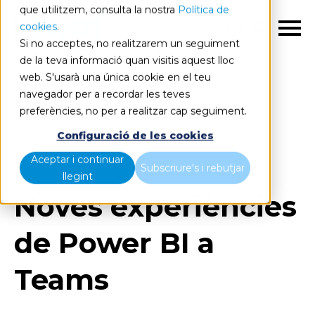
que utilitzem, consulta la nostra
Política de
cookies
.
CA
Si no acceptes, no realitzarem un seguiment
de la teva informació quan visitis aquest lloc
web. S'usarà una única cookie en el teu
navegador per a recordar les teves
preferències, no per a realitzar cap seguiment.
Blog
Home
Configuració de les cookies
Noves experiències de Power BI a Teams
Aceptar i continuar
Subscriure's i rebutjar
llegint
Noves experiències
de Power BI a
Teams