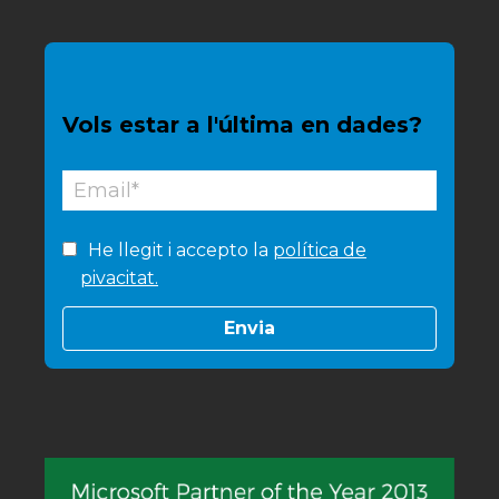
Vols estar a l'última en dades?
He llegit i accepto la
política de
pivacitat.