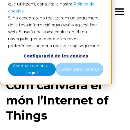
que utilitzem, consulta la nostra
Política de
cookies
.
CA
Si no acceptes, no realitzarem un seguiment
de la teva informació quan visitis aquest lloc
web. S'usarà una única cookie en el teu
navegador per a recordar les teves
preferències, no per a realitzar cap seguiment.
Blog
Home
Configuració de les cookies
Com canviarà el món l’Internet of Things
Aceptar i continuar
Subscriure's i rebutjar
llegint
Com canviarà el
món l’Internet of
Things