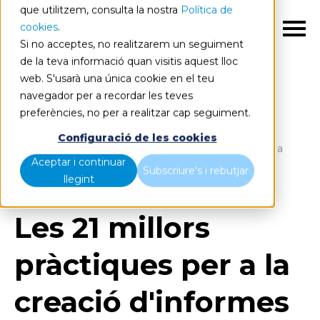
que utilitzem, consulta la nostra
Política de
cookies
.
CA
Si no acceptes, no realitzarem un seguiment
de la teva informació quan visitis aquest lloc
web. S'usarà una única cookie en el teu
navegador per a recordar les teves
preferències, no per a realitzar cap seguiment.
Blog
Home
Configuració de les cookies
Les 21 millors pràctiques per a la creació d'informes a
Aceptar i continuar
Power BI
Subscriure's i rebutjar
llegint
Les 21 millors
pràctiques per a la
creació d'informes