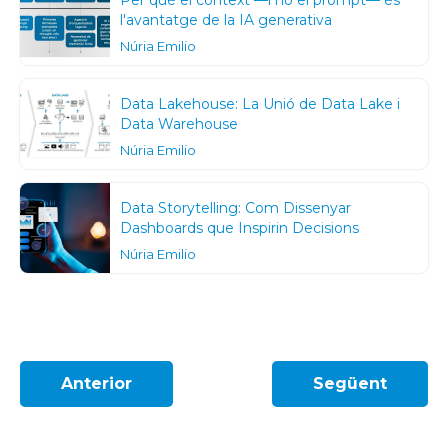
Per què el context —i no el prompt— és
l'avantatge de la IA generativa
Núria Emilio
Data Lakehouse: La Unió de Data Lake i
Data Warehouse
Núria Emilio
Data Storytelling: Com Dissenyar
Dashboards que Inspirin Decisions
Núria Emilio
Anterior
Següent