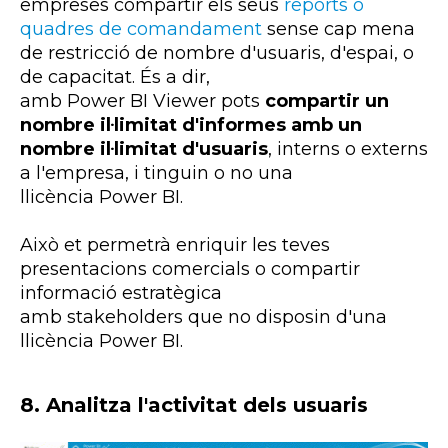
empreses compartir els seus
reports
o
quadres de comandament
sense cap mena
de restricció de nombre d'usuaris, d'espai, o
de capacitat. És a dir,
amb
Power
BI
Viewer
pots
compartir un
nombre il·limitat d'informes amb un
nombre il·limitat d'usuaris
, interns o externs
a l'empresa, i tinguin o no una
llicència
Power
BI
.
Això et permetrà enriquir les teves
presentacions comercials o compartir
informació estratègica
amb
stakeholders
que no disposin d'una
llicència
Power
BI
.
8.
Analitza l'activitat dels usuaris