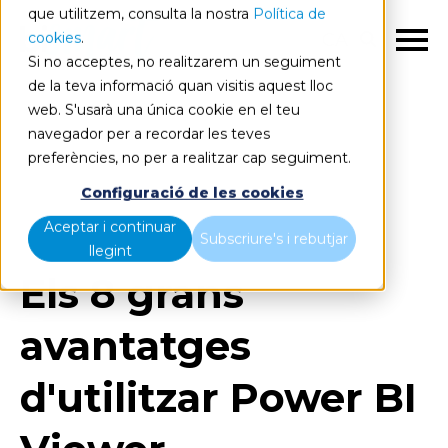
que utilitzem, consulta la nostra
Política de
cookies
.
CA
Si no acceptes, no realitzarem un seguiment
de la teva informació quan visitis aquest lloc
web. S'usarà una única cookie en el teu
navegador per a recordar les teves
preferències, no per a realitzar cap seguiment.
Blog
Home
Configuració de les cookies
Els 8 grans avantatges d'utilitzar Power BI Viewer
Aceptar i continuar
Subscriure's i rebutjar
llegint
Els 8 grans
avantatges
d'utilitzar Power BI