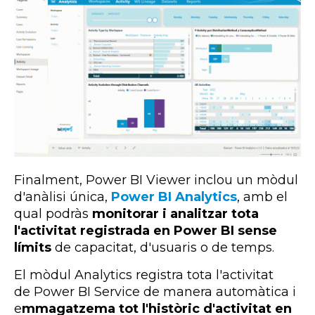
Finalment,
Power
BI
Viewer
inclou un mòdul
d'anàlisi única,
Power BI Analytics
, amb el
qual podràs
monitorar i analitzar tota
l'activitat registrada en
Power BI
sense
límits
de capacitat, d'usuaris o de temps.
El mòdul
Analytics
registra tota l'activitat
de
Power
BI
Service
de manera automàtica i
e
mmagatzema tot l'històric d'activitat en