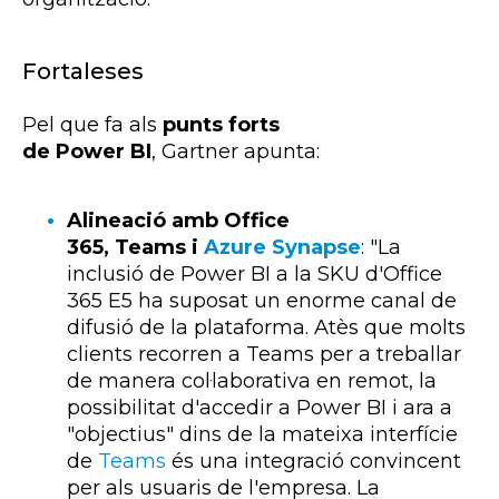
Fortaleses
Pel que fa als
punts forts
de
Power BI
,
Gartner
apunta:
Alineació amb Office
365, Teams i
Azure Synapse
: "La
inclusió de
Power
BI
a la
SKU
d'Office
365 E5 ha suposat un enorme canal de
difusió de la plataforma. Atès que molts
clients recorren a
Teams
per a treballar
de manera col·laborativa en remot, la
possibilitat d'accedir a
Power
BI
i ara a
"objectius" dins de la mateixa interfície
de
Teams
és una integració convincent
per als usuaris de l'empresa. La