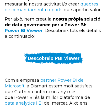
mesurar la nostra activitat i/o crear
quadres
de comandament i reports
que aportin valor.
Per això, hem creat la
nostra pròpia solució
de data
governance per a Power BI:
Power BI Viewer
. Descobreix tots els detalls
a continuació:
Descobreix PBI Viewer
Com a empresa
partner
Power
BI
de
Microsoft
, a
Bismart
estem molt satisfets
que
Gartner
confirmi un any més
que
Power
BI
és la millor plataforma de
data
analytics
i
BI
del mercat. Això ens