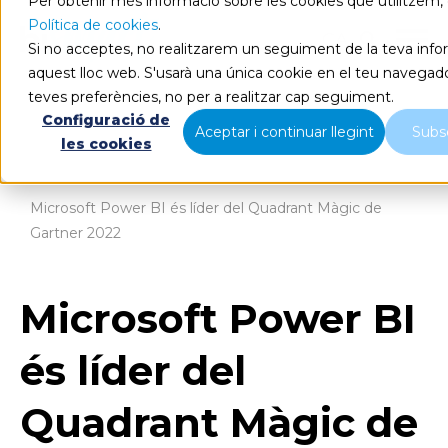
Per obtenir més informació sobre les cookies que utilitzem, 
Política de cookies
.
CA
Si no acceptes, no realitzarem un seguiment de la teva infor
aquest lloc web. S'usarà una única cookie en el teu navegado
teves preferències, no per a realitzar cap seguiment.
Configuració de
Aceptar i continuar llegint
Subsc
les cookies
Blog
Home
Microsoft Power BI és líder del Quadrant Màgic de
Gartner 2022
Microsoft Power BI
és líder del
Quadrant Màgic de