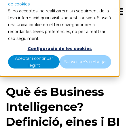
de cookies
.
Si no acceptes, no realitzarem un seguiment de la
CA
teva informació quan visitis aquest lloc web. S'usarà
una única cookie en el teu navegador per a
recordar les teves preferències, no per a realitzar
cap seguiment.
Blog
Home
Configuració de les cookies
Aceptar i continuar
Què és Business Intelligence? Definició, eines i BI
Subscriure's i rebutjar
llegint
analytics
Què és Business
Intelligence?
Definició, eines i BI