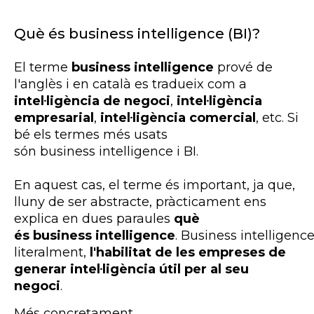
Què és business intelligence (BI)?
El terme
business intelligence
prové de
l'anglès i en català es tradueix com a
intel·ligència de negoci
,
intel·ligència
empresarial
,
intel·ligència comercial
, etc. Si
bé els termes més usats
són
business
intelligence
i
BI
.
En aquest cas, el terme és important, ja que,
lluny de ser abstracte, pràcticament ens
explica en dues paraules
què
és
business intelligence
.
Business
intelligenc
literalment,
l'habilitat de les empreses de
generar intel·ligència útil per al seu
negoci
.
Més concretament,