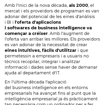
Amb l'inici de la nova dècada,
als 2000
, el
mercat i els proveïdors de programari es van
adonar del potencial de les eines d'anàlisis
i
BI
i
l'oferta d'aplicacions
i
softwares de business intelligence
va
començar a créixer
. Amb l'augment de
l'oferta van arribar les millores. Els proveïdors
es van adonar de la necessitat de crear
eines intuïtives, fàcils d'utilitzar
i que
permetessin a empresaris i a usuaris no
tècnics recopilar, integrar i analitzar
informació i dades sense haver de demanar
ajuda al departament d'
IT
.
En l'última dècada l'aplicació
del business intelligence en els entorns
empresarials ha avançat fins al punt que la
intel·ligència empresarial ja és pràcticament
tan necessària com un ordinador per a fer