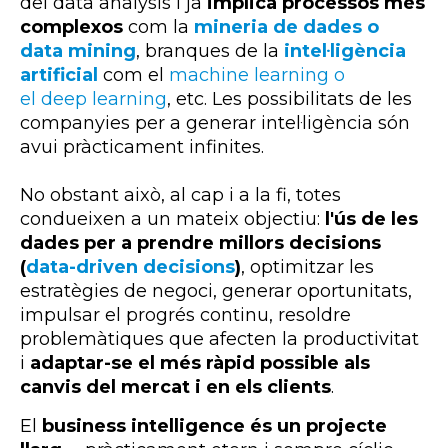
del data analysis i ja
implica processos més
complexos
com la
mineria de dades o
data mining
, branques de la
intel·ligència
artificial
com el
machine learning o
el deep learning
, etc. Les possibilitats de les
companyies per a generar intel·ligència són
avui pràcticament infinites.
No obstant això, al cap i a la fi, totes
condueixen a un mateix objectiu:
l'ús de les
dades per a prendre millors decisions
(
data-driven decisions
)
, optimitzar les
estratègies de negoci, generar oportunitats,
impulsar el progrés continu, resoldre
problemàtiques que afecten la productivitat
i
adaptar-se el més ràpid possible als
canvis del mercat i en els clients
.
El
business intelligence
és un projecte