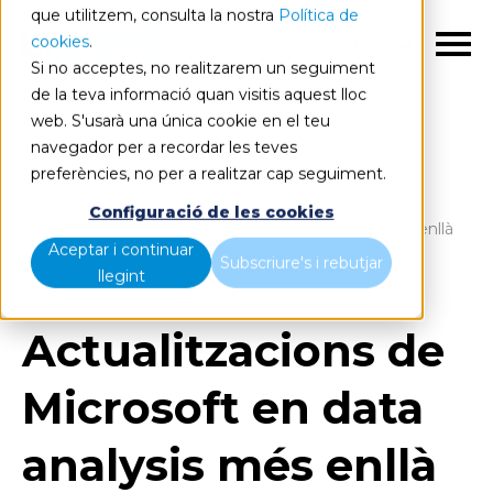
que utilitzem, consulta la nostra
Política de
cookies
.
CA
Si no acceptes, no realitzarem un seguiment
de la teva informació quan visitis aquest lloc
web. S'usarà una única cookie en el teu
navegador per a recordar les teves
preferències, no per a realitzar cap seguiment.
Blog
Home
Configuració de les cookies
Actualitzacions de Microsoft en data analysis més enllà
Aceptar i continuar
de Power BI
Subscriure's i rebutjar
llegint
Actualitzacions de
Microsoft en data
analysis més enllà