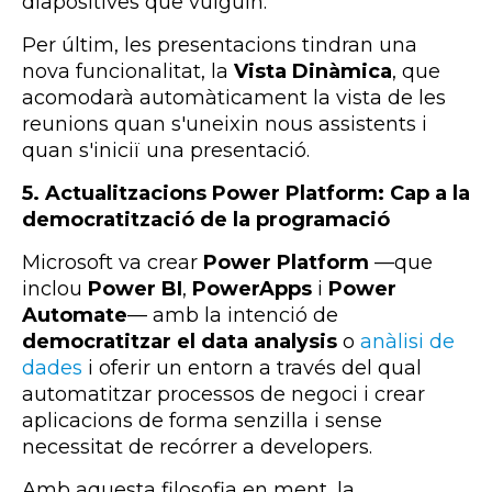
diapositives que vulguin.
Per últim, les presentacions tindran una
nova funcionalitat, la
Vista Dinàmica
, que
acomodarà automàticament la vista de les
reunions quan s'uneixin nous assistents i
quan s'iniciï una presentació.
5. Actualitzacions Power Platform: Cap a la
democratització de la programació
Microsoft va crear
Power Platform
—
que
inclou
Power BI
,
PowerApps
i
Power
Automate
—
amb la intenció de
democratitzar el data analysis
o
anàlisi de
dades
i oferir un entorn a través del qual
automatitzar processos de negoci i crear
aplicacions de forma senzilla i sense
necessitat de recórrer a developers.
Amb aquesta filosofia en ment, la