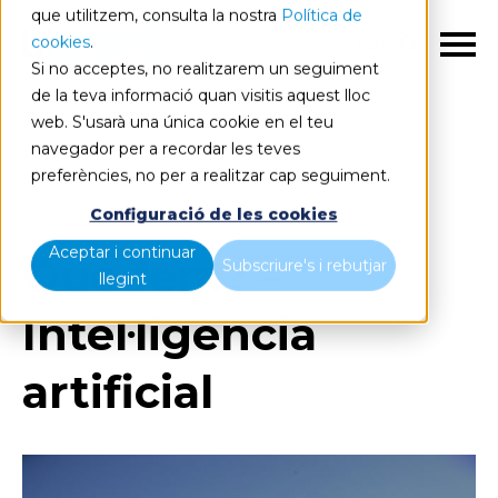
que utilitzem, consulta la nostra
Política de
cookies
.
CA
Si no acceptes, no realitzarem un seguiment
de la teva informació quan visitis aquest lloc
web. S'usarà una única cookie en el teu
navegador per a recordar les teves
preferències, no per a realitzar cap seguiment.
Blog
Home
Què fem? – Intel·ligència artificial
Configuració de les cookies
Aceptar i continuar
Què fem? –
Subscriure's i rebutjar
llegint
Intel·ligència
artificial