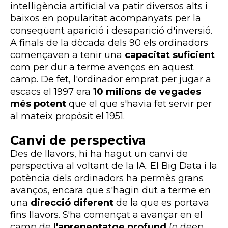
intel·ligència artificial va patir diversos alts i
baixos en popularitat acompanyats per la
conseqüent aparició i desaparició d'inversió.
A finals de la dècada dels 90 els ordinadors
començaven a tenir una
capacitat suficient
com per dur a terme avenços en aquest
camp. De fet, l'ordinador emprat per jugar a
escacs el 1997 era
10 milions de vegades
més potent
que el que s'havia fet servir per
al mateix propòsit el 1951.
Canvi de perspectiva
Des de llavors, hi ha hagut un canvi de
perspectiva al voltant de la IA. El Big Data i la
potència dels ordinadors ha permès grans
avanços, encara que s'hagin dut a terme en
una
direcció diferent
de la que es portava
fins llavors. S'ha començat a avançar en el
camp de
l'aprenentatge profund
(o deep