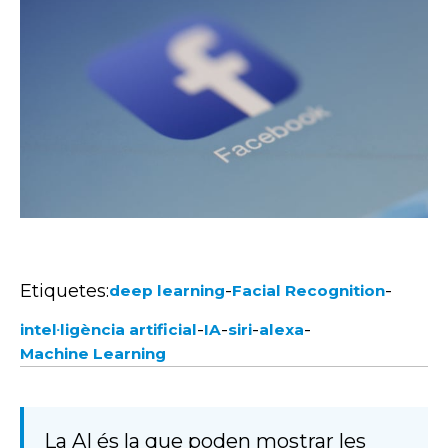
Etiquetes:
-
-
deep learning
Facial Recognition
-
-
-
-
intel·ligència artificial
IA
siri
alexa
Machine Learning
La AI és la que poden mostrar les