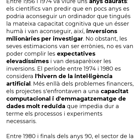
Entre 1956 i 1974 va viure uns
anys daurats
:
els científics van predir que en pocs anys es
podria aconseguir un ordinador que tingués
la mateixa capacitat cognitiva que un ésser
humà i van aconseguir, així,
inversions
milionàries per investigar
. No obstant, les
seves estimacions van ser errònies, no es van
poder complir les
expectatives
elevadíssimes
i van desaparèixer les
inversions. El període entre 1974 i 1980 es
considera
l'hivern de la intel·ligència
artificial
. Més enllà dels problemes financers,
els projectes s'enfrontaven a una
capacitat
computacional i d'emmagatzematge de
dades molt reduïda
que impedia dur a
terme els processos i experiments
necessaris.
Entre 1980 i finals dels anys 90, el sector de la