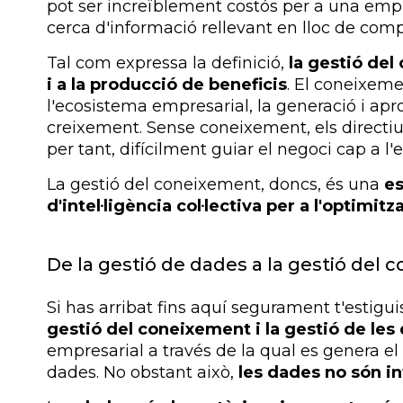
pot ser increïblement costós per a una empr
cerca d'informació rellevant en lloc de comp
Tal com expressa la definició,
la gestió del
i a la producció de beneficis
. El coneixeme
l'ecosistema empresarial, la generació i apr
creixement. Sense coneixement, els directi
per tant, difícilment guiar el negoci cap a l'
La gestió del coneixement, doncs, és una
es
d'intel·ligència col·lectiva per a l'optimit
De la gestió de dades a la gestió del
Si has arribat fins aquí segurament t'estig
gestió del coneixement i la gestió de les
empresarial a través de la qual es genera
dades. No obstant això,
les dades no són i