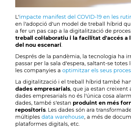
L'
impacte manifest del COVID-19 en les rutin
en l'adopció d'un model de treball híbrid qu
a fer un pas cap a la digitalització de proces
treball col·laboratiu i la facilitat d'accés
del nou escenari
.
Després de la pandèmia, la tecnologia ha i
passar per la sala d'espera, saltant-se totes l
les companyies a
optimitzar els seus process
La digitalització i el treball híbrid també ha
dades empresarials
, que ja estan creixent
dades empresarials no és l'única cosa ala
dades, també s'estan
produint en més fo
repositoris
. Les dades són ara transforma
múltiples
data warehouse
, a més de docu
plataformes digitals, etc.