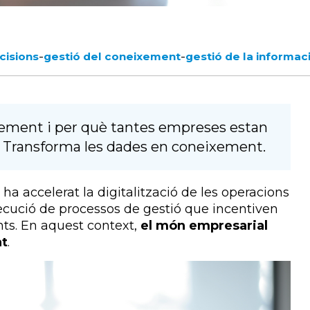
-
-
cisions
gestió del coneixement
gestió de la informac
ixement i per què tantes empreses estan
a? Transforma les dades en coneixement.
ha accelerat la digitalització de les operacions
xecució de processos de gestió que incentiven
ents. En aquest context,
el món empresarial
nt
.