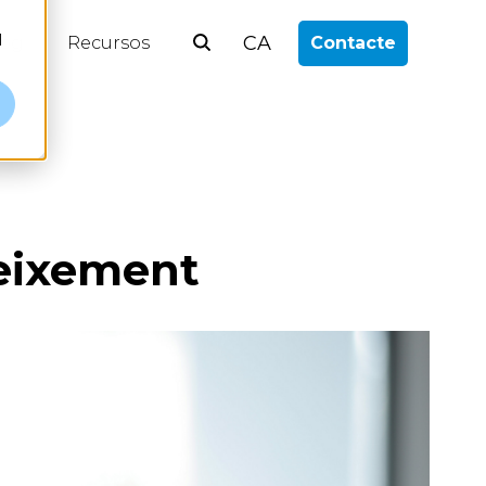
l
CA
log
Recursos
Contacte
neixement