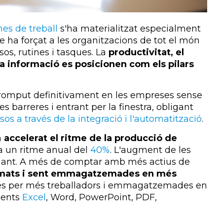
es de treball
s'ha materialitzat especialment
e ha forçat a les organitzacions de tot el món
sos, rutines i tasques. La
productivitat, el
 a la informació es posicionen com els pilars
rromput definitivament en les empreses sense
es barreres i entrant per la finestra, obligant
os a través de la integració i l'automatització
.
n
accelerat el ritme de la producció de
 a un ritme anual del
40%
. L'augment de les
rmant. A més de comptar amb més actius de
rmats i sent emmagatzemades en més
des per més treballadors i emmagatzemades en
ments
Excel
, Word, PowerPoint, PDF,