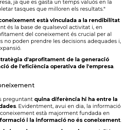
esa, ja que es gasta un temps valuós en la
letar tasques que milloren els resultats."
 coneixement està vinculada a la rendibilitat
nt és la base de qualsevol activitat i, en
ofitament del coneixement és crucial per al
us no poden prendre les decisions adequades i,
expansió.
tratègia d'aprofitament de la generació
zació de l'eficiència operativa de l'empresa
.
 coneixement
uis preguntant
quina diferència hi ha entre la
 dades
. Evidentment, avui en dia, la informació
 el coneixement està majorment fundada en
nformació i la informació no és coneixement
.