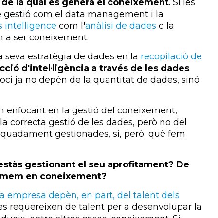
 de la qual es genera el coneixement
. Si les
 gestió com el data management i la
 intelligence
com l'
anàlisi de dades
o la
an a ser coneixement.
a seva estratègia de dades en la
recopilació de
ció d'intel·ligència a través de les dades
.
oci ja no depèn de la quantitat de dades, sinó
n enfocant en la gestió del coneixement,
a correcta gestió de les dades, però no del
equadament gestionades, sí, però, què fem
 estàs gestionant el seu aprofitament? De
formem en coneixement?
na empresa depèn, en part, del talent dels
s requereixen de talent per a desenvolupar la