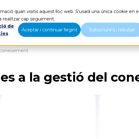
mació quan visitis aquest lloc web. S'usarà una única cookie en e
Què fem
Nosaltres
B
a realitzar cap seguiment.
ció de
Aceptar i continuar llegint
Subscriure's i rebutjar
kies
l coneixement
des a la gestió del co