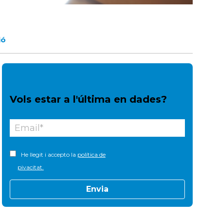
ió
Vols estar a l'última en dades?
He llegit i accepto la
política de
pivacitat.