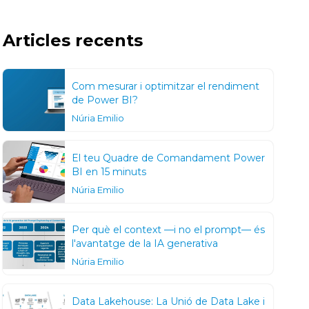
Articles recents
Com mesurar i optimitzar el rendiment
de Power BI?
Núria Emilio
El teu Quadre de Comandament Power
BI en 15 minuts
Núria Emilio
Per què el context —i no el prompt— és
l'avantatge de la IA generativa
Núria Emilio
Data Lakehouse: La Unió de Data Lake i