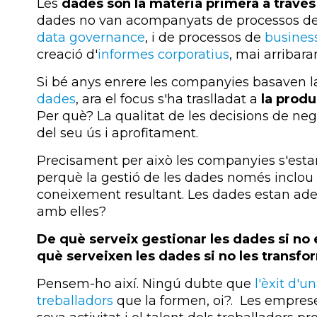
Les
dades són la matèria primera a través
dades no van acompanyats de processos de
data governance
, i de processos de
business
creació d'
informes corporatius
, mai arribar
Si bé anys enrere les companyies basaven l
dades
, ara el focus s'ha traslladat a
la produc
Per què? La qualitat de les decisions de neg
del seu ús i aprofitament.
Precisament per això les companyies s'esta
perquè la gestió de les dades només inclou l
coneixement resultant. Les dades estan ad
amb elles?
De què serveix gestionar les dades si no
què serveixen les dades si no les trans
Pensem-ho així. Ningú dubte que
l'èxit d'u
treballadors
que la formen, oi?. Les emprese