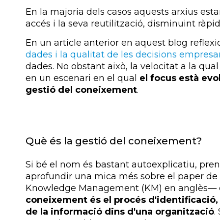
En la majoria dels casos aquests arxius estan
accés i la seva reutilització, disminuint ràpi
En un article anterior en aquest blog refle
dades i la qualitat de les decisions empresar
dades. No obstant això, la velocitat a la qua
en un escenari en el qual
el focus està evo
gestió del coneixement
.
Què és la gestió del coneixement?
Si bé el nom és bastant
autoexplicatiu
, pre
aprofundir una mica més sobre el paper de
Knowledge
Management (KM) en anglès— en
coneixement és el procés d'identificació
de la informació dins d'una organització
.