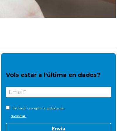
Vols estar a l'última en dades?
He llegit i accepto la
política de
pivacitat.