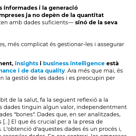
s informades i la generació
empreses ja no depèn de la quantitat
ten amb dades suficients—
sinó de la seva
s, més complicat és gestionar-les i assegurar
ment,
insights
i
business intelligence
està
ance i de data quality
. Ara més que mai, és
n la gestió de les dades i es preocupin per
it de la salut, fa la següent reflexió a la
s dades tinguin algun valor, independentment
ades "bones". Dades que, en ser analitzades,
s
[…] El que és crucial per a la presa de
s. L'obtenció d'aquestes dades és un procés i,