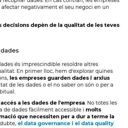
recopilar dades. En cas contrari, les empreses
n afectar negativament el seu negoci en un
es decisions depèn de la qualitat de les teves
s dades
 dades és imprescindible resoldre altres
litat. En primer lloc, hem d'explorar quines
ons,
les empreses guarden dades i arxius
citat de les dades o el no saber on són o per a
itual.
é accés a les dades de l'empresa
. No totes les
 de dades fàcilment accessible i
molts
mació que necessiten per a dur a terme la
 dubte,
el data governance i el data quality