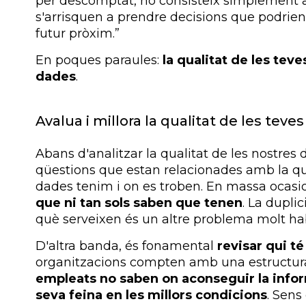
per descomptat, no consisteix simplement a 
s'arrisquen a prendre decisions que podrie
futur pròxim.”
En poques paraules:
la qualitat de les tev
dades
.
Avalua i millora la qualitat de les teve
Abans d'analitzar la qualitat de les nostres
qüestions que estan relacionades amb la qua
dades tenim i on es troben. En massa ocasi
que ni tan sols saben que tenen
. La dupli
què serveixen és un altre problema molt hab
D'altra banda, és fonamental
revisar qui t
organitzacions compten amb una estructura
empleats no saben on aconseguir la infor
seva feina en les millors condicions
. Sens