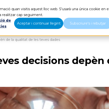
mació quan visitis aquest lloc web. S'usarà una única cookie en e
Què fem
Nosaltres
B
a realitzar cap seguiment.
ció de
Aceptar i continuar llegint
Subscriure's i rebutjar
kies
pèn de la qualitat de les teves dades
teves decisions depèn d