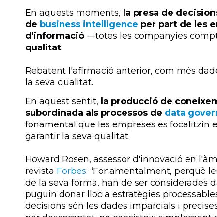
En aquests moments,
la presa de decision
de
business intelligence
per part de les 
d'informació
—totes les companyies comp
qualitat
.
Rebatent l'afirmació anterior, com més dade
la seva qualitat.
En aquest sentit,
la producció de coneixe
subordinada als processos de
data govern
fonamental que les empreses es focalitzin e
garantir la seva qualitat.
Howard
Rosen
, assessor d'innovació en l'àmb
revista
Forbes
: “Fonamentalment, perquè le
de la seva forma, han de ser considerades d
puguin donar lloc a estratègies
processable
decisions són les dades imparcials i precise