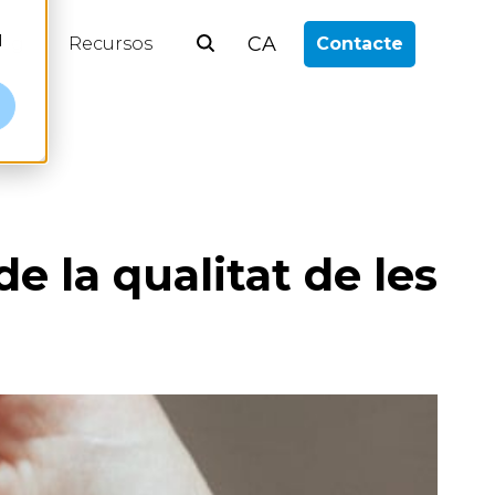
l
CA
log
Recursos
Contacte
e la qualitat de les