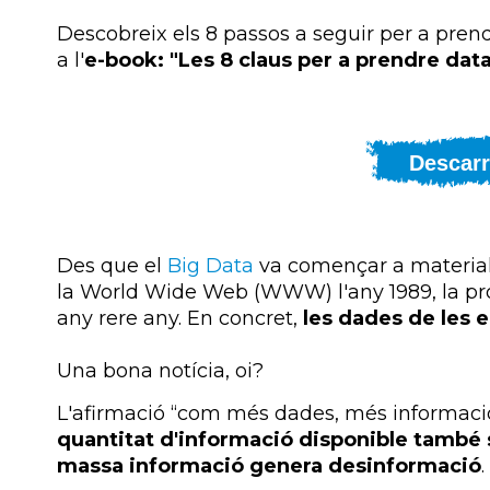
Descobreix els 8 passos a seguir per a pren
a l'
e-
book: "Les 8 claus per a prendre dat
Descarr
Des que el
Big
Data
va començar a materiali
la
World
Wide
Web (WWW) l'any 1989, la pr
any rere any. En concret,
les dades de les
Una bona notícia, oi?
L'afirmació “com més dades, més informació”
quantitat d'informació disponible també
massa informació genera desinformació
.