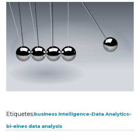
Etiquetes:
-
-
business intelligence
Data Analytics
-
bi
eines data analysis