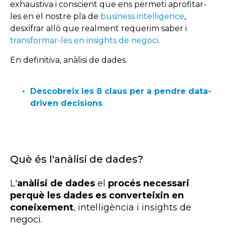
exhaustiva i conscient que ens permeti aprofitar-
les en el nostre pla de
business intelligence
,
desxifrar allò que realment requerim saber i
transformar-les en insights de negoci
.
En definitiva, anàlisi de dades.
Descobreix les 8 claus per a pendre data-
driven decisions
Què és l'anàlisi de dades?
L'
anàlisi de dades
el
procés necessari
perquè les dades es converteixin en
coneixement
, intel·ligència i
insights
de
negoci.