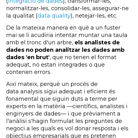
(
integració de dades
), transformar-les,
normalitzar-les, consolidar-les, assegurar-ne
la qualitat (
data
quality
)
, netejar-les, etc.
De la mateixa manera en què a un fuster
mai se li acudiria intentar muntar una taula
amb el tronc d'un arbre,
els analistes de
dades no poden analitzar les dades amb
dades 'en brut'
, que no tenen el format
adequat, no estan integrades o que
contenen errors.
Així mateix, perquè un procés de
data
analysis
sigui adequat i eficient és
fonamental que siguin duts a terme per
experts en la matèria —científics, analistes i
enginyers de dades— i que prèviament a
l'anàlisi s'hagin formulat les preguntes de
negoci a les quals es vol donar resposta i els
objectius empresarials que es pretenen