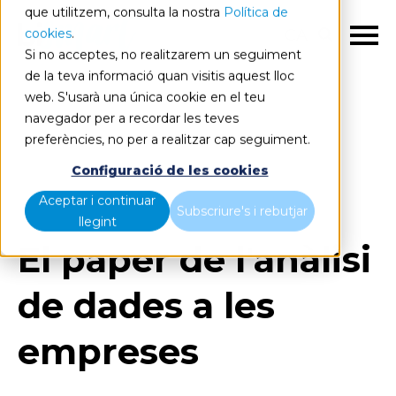
que utilitzem, consulta la nostra
Política de
cookies
.
CA
Si no acceptes, no realitzarem un seguiment
de la teva informació quan visitis aquest lloc
web. S'usarà una única cookie en el teu
navegador per a recordar les teves
preferències, no per a realitzar cap seguiment.
Blog
Home
Configuració de les cookies
El paper de l'anàlisi de dades a les empreses
Aceptar i continuar
Subscriure's i rebutjar
llegint
El paper de l'anàlisi
de dades a les
empreses