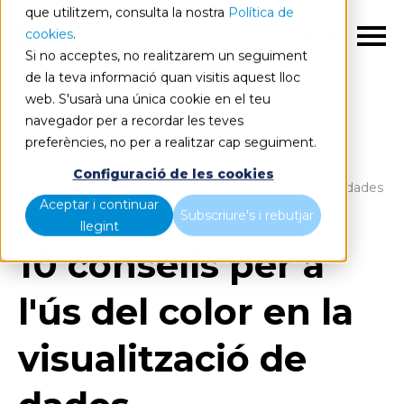
que utilitzem, consulta la nostra
Política de
cookies
.
CA
Si no acceptes, no realitzarem un seguiment
de la teva informació quan visitis aquest lloc
web. S'usarà una única cookie en el teu
navegador per a recordar les teves
preferències, no per a realitzar cap seguiment.
Blog
Home
Configuració de les cookies
10 consells per a l'ús del color en la visualització de dades
Aceptar i continuar
Subscriure's i rebutjar
llegint
10 consells per a
l'ús del color en la
visualització de