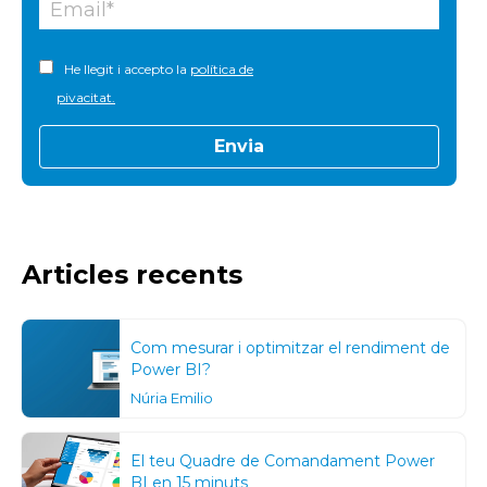
He llegit i accepto la
política de
pivacitat.
Articles recents
Com mesurar i optimitzar el rendiment de
Power BI?
Núria Emilio
El teu Quadre de Comandament Power
BI en 15 minuts