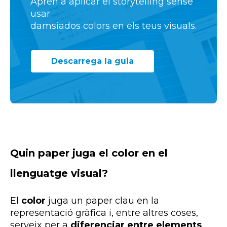
Aprèn a aplicar el storytelling sense
usar
damsiados colors en els teus visuals.
Descarrega la guia
Quin paper juga el color en el
llenguatge visual?
El
color
juga un paper clau en la
representació gràfica i, entre altres coses,
serveix per a
diferenciar entre elements
.