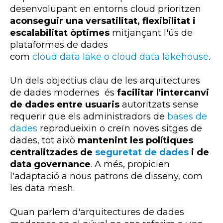
desenvolupant en entorns
cloud
prioritzen
aconseguir una versatilitat, flexibilitat i
escalabilitat òptimes
mitjançant l'ús de
plataformes de dades
com
cloud
data
lake
o
cloud
data
lakehouse
.
Un dels objectius clau de les arquitectures
de dades modernes és
facilitar l'intercanvi
de dades entre usuaris
autoritzats sense
requerir que els administradors de
bases de
dades
reprodueixin o creïn noves sitges de
dades, tot això
mantenint les polítiques
centralitzades de
seguretat de dades
i de
data
governance
. A més, propicien
l'adaptació a nous patrons de disseny, com
les data
mesh
.
Quan parlem d'arquitectures de dades