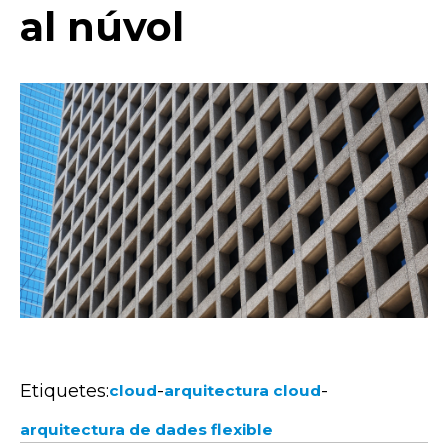
al núvol
Etiquetes:
-
-
cloud
arquitectura cloud
arquitectura de dades flexible