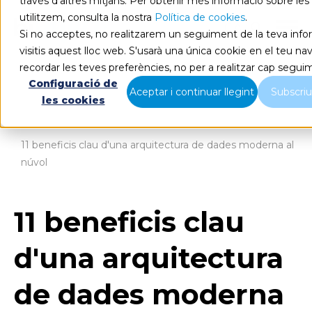
través d'altres mitjans. Per obtenir més informació sobre le
utilitzem, consulta la nostra
Política de cookies
.
CA
Si no acceptes, no realitzarem un seguiment de la teva inf
visitis aquest lloc web. S'usarà una única cookie en el teu n
recordar les teves preferències, no per a realitzar cap segui
Configuració de
Aceptar i continuar llegint
Subscriur
les cookies
Blog
Home
11 beneficis clau d'una arquitectura de dades moderna al
núvol
11 beneficis clau
d'una arquitectura
de dades moderna