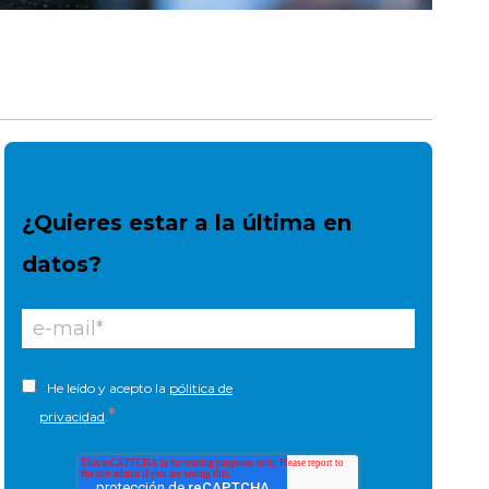
¿Quieres estar a la última en
datos?
He leído y acepto la
pólitica de
*
privacidad
.