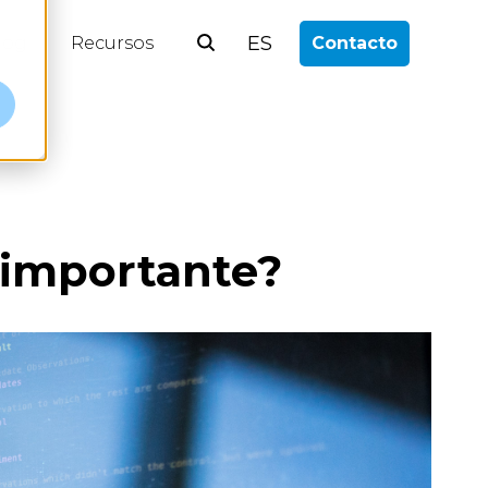
ES
log
Recursos
Contacto
 importante?