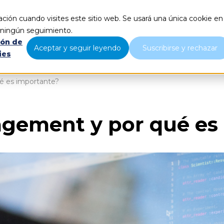
ción cuando visites este sitio web. Se usará una única cookie en
Qué hacemos
Nosotros
B
r ningún seguimiento.
ión de
Aceptar y seguir leyendo
Suscribirse y rechazar
ies
é es importante?
gement y por qué es