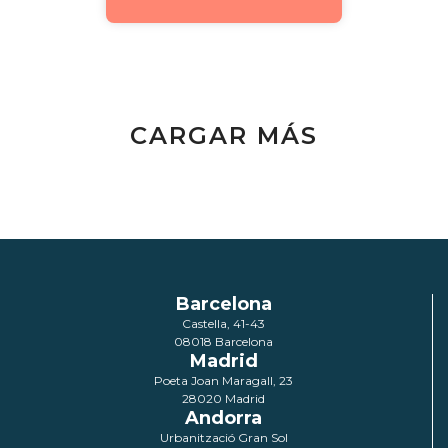
CARGAR MÁS
Barcelona
Castella, 41-43
08018 Barcelona
Madrid
Poeta Joan Maragall, 23
28020 Madrid
Andorra
Urbanització Gran Sol