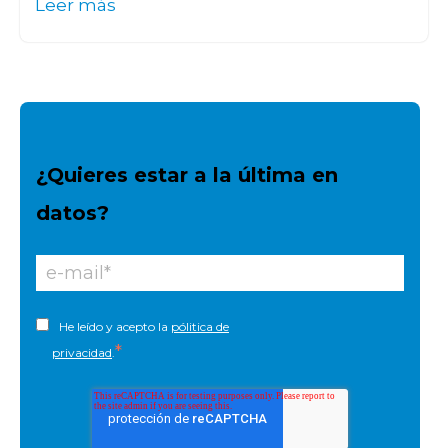
Leer más
¿Quieres estar a la última en
datos?
He leído y acepto la
pólitica de
*
privacidad
.