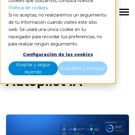
cookies que utilizamos, consulta nuestra
Política de cookies
.
ES
Si no aceptas, no realizaremos un seguimiento
de tu información cuando visites este sitio
web. Se usará una única cookie en tu
navegador para recordar tus preferencias, no
Blog
Todos los artículos
para realizar ningún seguimiento.
Configuración de las cookies
Posts about
Aceptar y seguir
Suscribirse y rechazar
leyendo
Autopilot IA