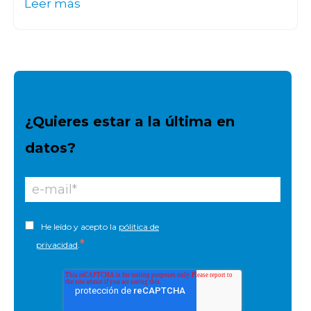
Leer más
¿Quieres estar a la última en
datos?
He leído y acepto la
pólitica de
*
privacidad
.