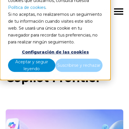
cookies que utilizamos, consulta nuestra
Política de cookies
.
ES
Si no aceptas, no realizaremos un seguimiento
de tu información cuando visites este sitio
web. Se usará una única cookie en tu
navegador para recordar tus preferencias, no
Blog
Todos los artículos
para realizar ningún seguimiento.
Configuración de las cookies
Posts about
Aceptar y seguir
Suscribirse y rechazar
leyendo
Copilot Frontier