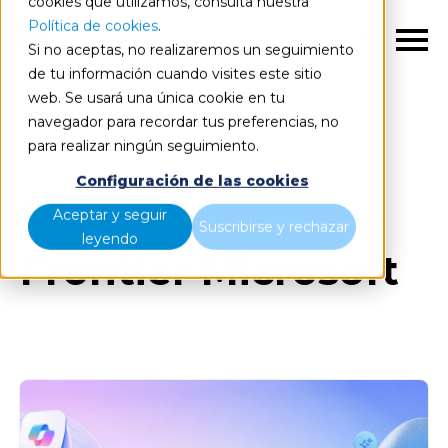
cookies que utilizamos, consulta nuestra
Política de cookies
.
ES
Si no aceptas, no realizaremos un seguimiento
de tu información cuando visites este sitio
web. Se usará una única cookie en tu
navegador para recordar tus preferencias, no
Blog
Todos los artículos
para realizar ningún seguimiento.
Configuración de las cookies
Posts about
Aceptar y seguir
Suscribirse y rechazar
leyendo
Frontier Microsoft