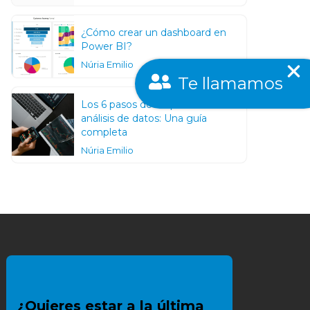
¿Cómo crear un dashboard en
Power BI?
Núria Emilio
Te llamamos
Los 6 pasos de un proceso de un
análisis de datos: Una guía
completa
Núria Emilio
¿Quieres estar a la última