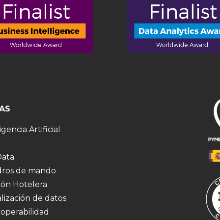
AS
igencia Artificial
Data
ros de mando
ión Hotelera
alización de datos
roperabilidad