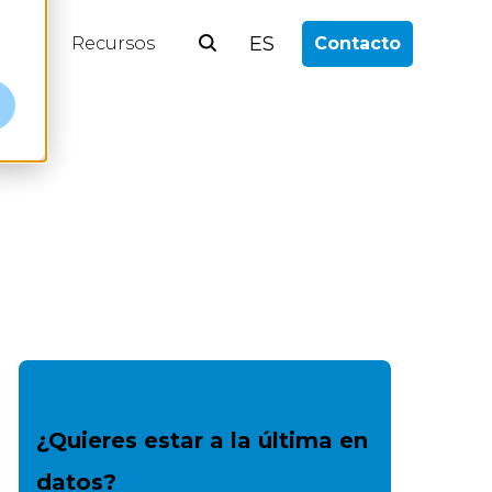
ES
log
Recursos
Contacto
¿Quieres estar a la última en
datos?