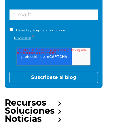
He leído y acepto la
pólitica de
*
privacidad
.
Recursos
Soluciones
Noticias