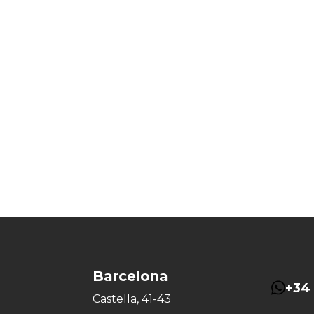
Barcelona
+34 
Castella, 41-43