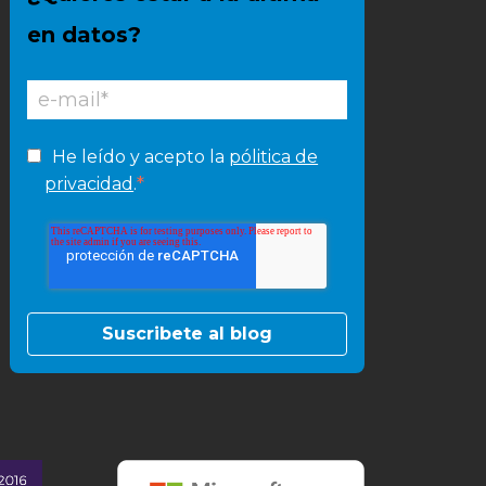
en datos?
He leído y acepto la
pólitica de
*
privacidad
.