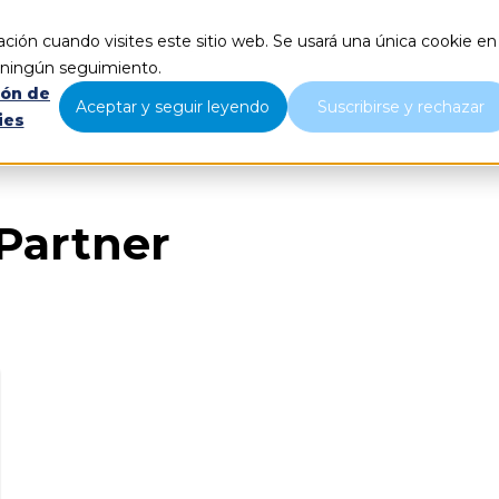
ción cuando visites este sitio web. Se usará una única cookie en
Qué hacemos
Nosotros
B
r ningún seguimiento.
ión de
Aceptar y seguir leyendo
Suscribirse y rechazar
ies
Partner