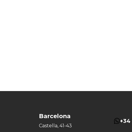
Barcelona
+34 
Castella, 41-43