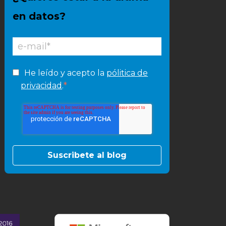
en datos?
He leído y acepto la
pólitica de
*
privacidad
.