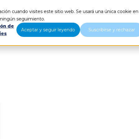
ción cuando visites este sitio web. Se usará una única cookie en
Qué hacemos
Nosotros
B
r ningún seguimiento.
ión de
Aceptar y seguir leyendo
Suscribirse y rechazar
ies