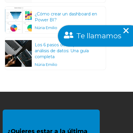
¿Cómo crear un dashboard en
Power BI?
Núria Emilio
Te llamamos
Los 6 pasos de un proceso de un
análisis de datos: Una guía
completa
Núria Emilio
¿Quieres estar a la última