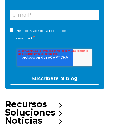
He leído y acepto la
pólitica de
*
privacidad
.
Recursos
Soluciones
Noticias