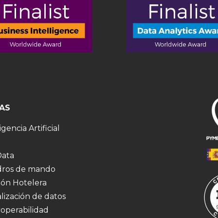
AS
igencia Artificial
Data
ros de mando
ión Hotelera
alización de datos
roperabilidad