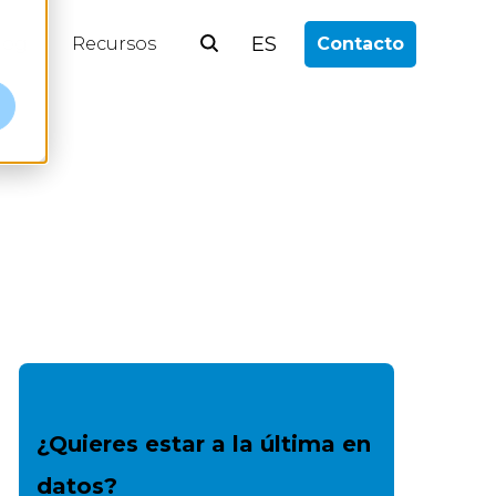
ES
log
Recursos
Contacto
¿Quieres estar a la última en
datos?