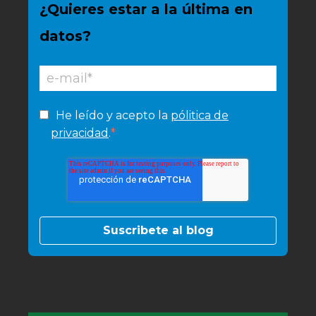
¿Quieres estar a la última en
datos?
He leído y acepto la
pólitica de
*
privacidad
.