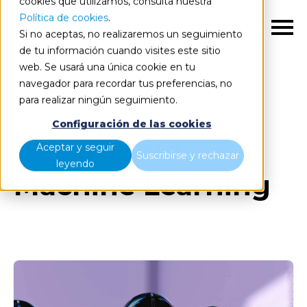
cookies que utilizamos, consulta nuestra
Política de cookies
.
ES
Si no aceptas, no realizaremos un seguimiento
de tu información cuando visites este sitio
web. Se usará una única cookie en tu
navegador para recordar tus preferencias, no
Blog
Todos los artículos
para realizar ningún seguimiento.
Configuración de las cookies
Posts about
Aceptar y seguir
Suscribirse y rechazar
leyendo
Machine Learning