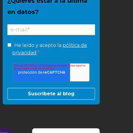
¿Quieres estar a la última
en datos?
He leído y acepto la
pólitica de
*
privacidad
.