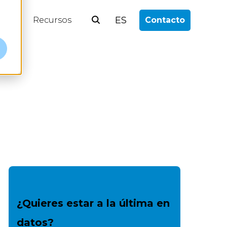
ES
log
Recursos
Contacto
¿Quieres estar a la última en
datos?