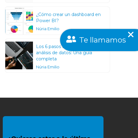
¿Cómo crear un dashboard en
Power BI?
Núria Emilio
Te llamamos
Los 6 pasos de un proceso de un
análisis de datos: Una guía
completa
Núria Emilio