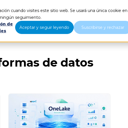
ción cuando visites este sitio web. Se usará una única cookie en
Qué hacemos
Nosotros
B
r ningún seguimiento.
ión de
Aceptar y seguir leyendo
Suscribirse y rechazar
ies
formas de datos