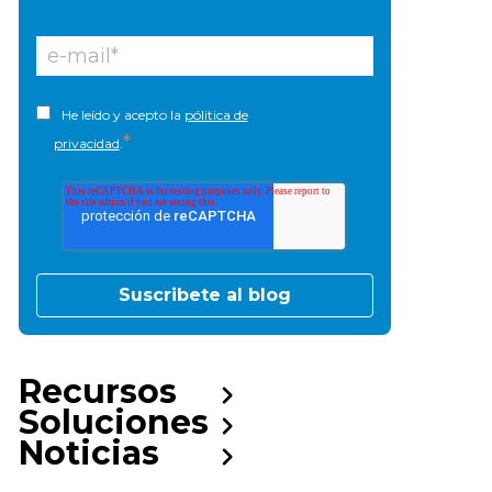
He leído y acepto la
pólitica de
*
privacidad
.
Recursos
Soluciones
Noticias