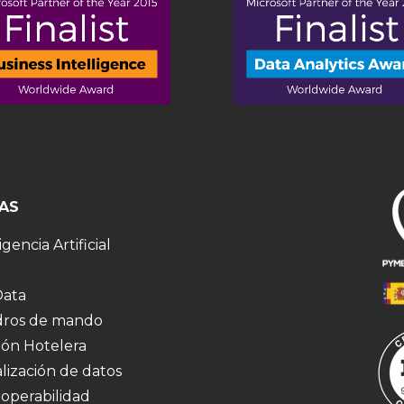
AS
igencia Artificial
Data
ros de mando
ión Hotelera
alización de datos
roperabilidad