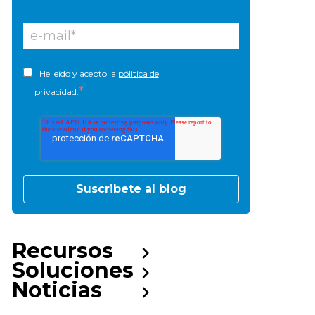
He leído y acepto la
pólitica de
*
privacidad
.
Recursos
Soluciones
Noticias