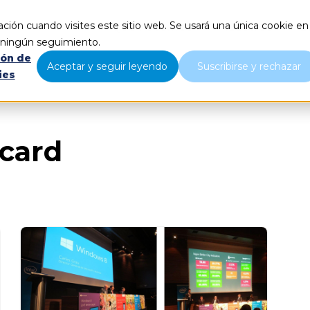
ción cuando visites este sitio web. Se usará una única cookie en
Qué hacemos
Nosotros
B
r ningún seguimiento.
ión de
Aceptar y seguir leyendo
Suscribirse y rechazar
ies
ecard