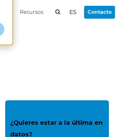
ES
log
Recursos
Contacto
¿Quieres estar a la última en
datos?