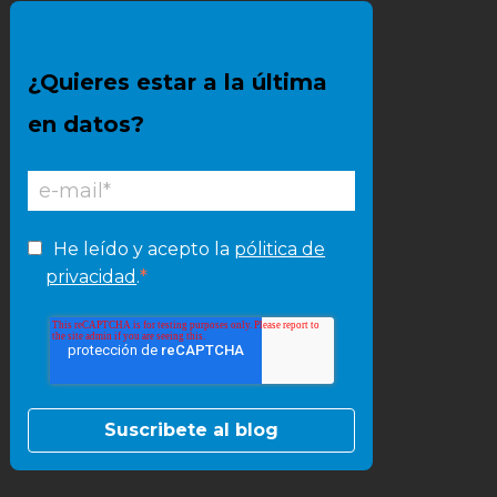
¿Quieres estar a la última
en datos?
He leído y acepto la
pólitica de
*
privacidad
.