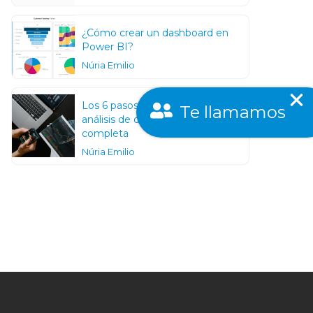
¿Cómo crear un dashboard en
Power BI?
Núria Emilio
Los 6 pasos de un proceso de un
Te llamamos
análisis de datos: Una guía
completa
Núria Emilio