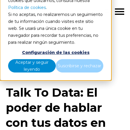
cookies que utilizamos, consulta nuestra
Política de cookies
.
ES
Si no aceptas, no realizaremos un seguimiento
de tu información cuando visites este sitio
web. Se usará una única cookie en tu
navegador para recordar tus preferencias, no
para realizar ningún seguimiento.
Blog
Home
Configuración de las cookies
Talk To Data: El poder de hablar con tus datos en
Aceptar y seguir
Suscribirse y rechazar
lenguaje natural
leyendo
Talk To Data: El
poder de hablar
con tus datos en