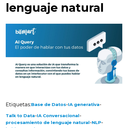
lenguaje natural
Etiquetas:
-
-
Base de Datos
IA generativa
-
-
Talk to Data
IA Conversacional
-
-
procesamiento de lenguaje natural
NLP