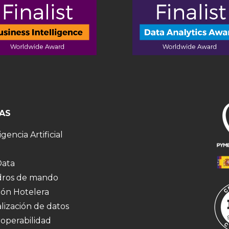
AS
igencia Artificial
Data
ros de mando
ión Hotelera
alización de datos
roperabilidad