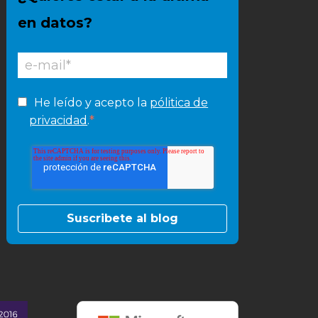
en datos?
He leído y acepto la
pólitica de
*
privacidad
.