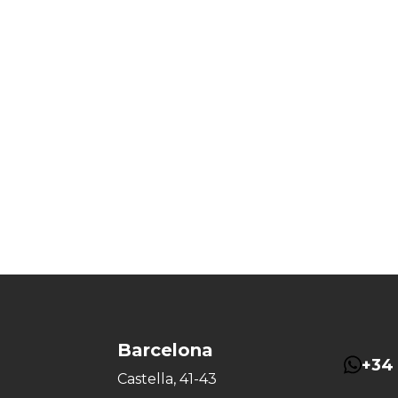
Barcelona
+34 
Castella, 41-43