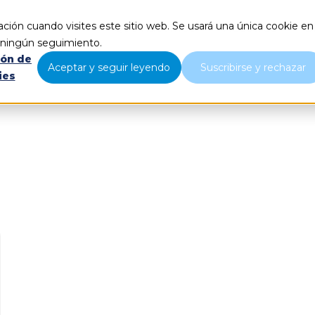
ción cuando visites este sitio web. Se usará una única cookie en
Qué hacemos
Nosotros
B
r ningún seguimiento.
ión de
Aceptar y seguir leyendo
Suscribirse y rechazar
ies