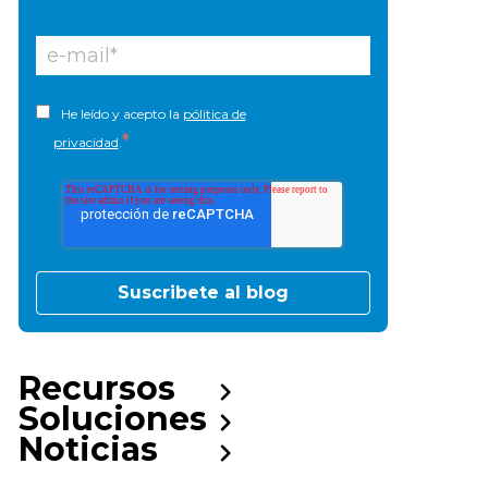
He leído y acepto la
pólitica de
*
privacidad
.
Recursos
Soluciones
Noticias