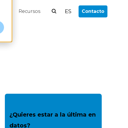
ES
log
Recursos
Contacto
¿Quieres estar a la última en
datos?