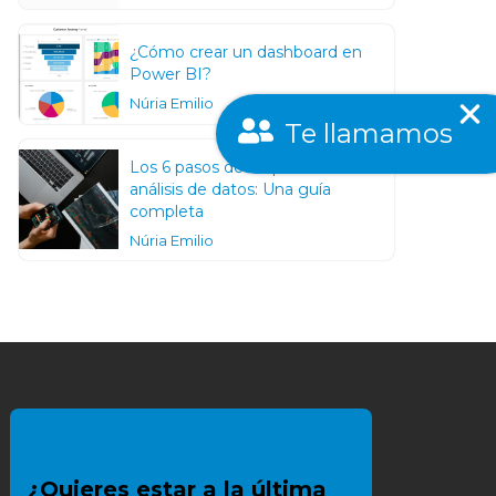
¿Cómo crear un dashboard en
Power BI?
Núria Emilio
Te llamamos
Los 6 pasos de un proceso de un
análisis de datos: Una guía
completa
Núria Emilio
¿Quieres estar a la última