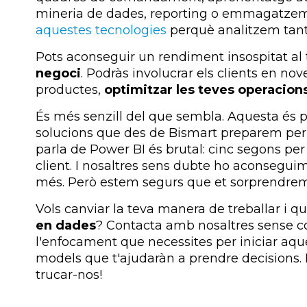
mineria de dades, reporting o emmagatze
aquestes tecnologies
perquè analitzem tant
Pots aconseguir un rendiment insospitat al
negoci
. Podràs involucrar els clients en no
productes,
optimitzar les teves operacion
És més senzill del que sembla. Aquesta és p
solucions que des de Bismart preparem per a
parla de Power BI és brutal: cinc segons per 
client. I nosaltres sens dubte ho aconsegui
més. Però estem segurs que et sorprendrem
Vols canviar la teva manera de treballar i 
en dades
? Contacta amb nosaltres sense c
l'enfocament que necessites per iniciar aque
models que t'ajudaràn a prendre decisions. La
trucar-nos!