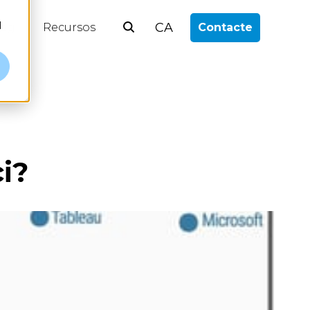
l
CA
log
Recursos
Contacte
i?