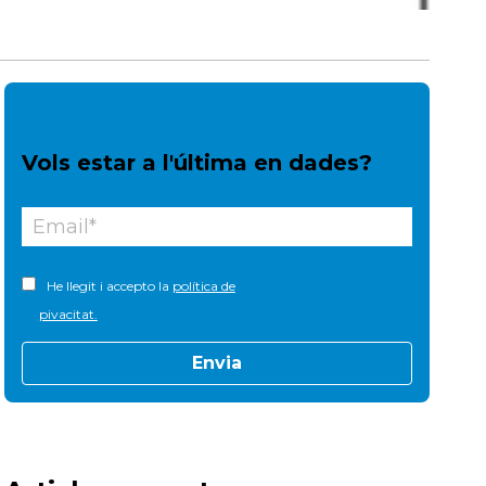
Vols estar a l'última en dades?
He llegit i accepto la
política de
pivacitat.