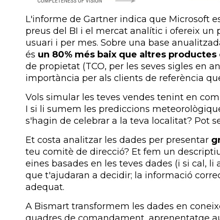
L'informe de Gartner indica que Microsoft es
preus del BI i el mercat analític i ofereix u
usuari i per mes. Sobre una base anualitzada
és
un 80% més baix que altres productes
de propietat (TCO, per les seves sigles en a
importància per als clients de referència qu
Vols simular les teves vendes tenint en com
I si li sumem les prediccions meteorològi
s'hagin de celebrar a la teva localitat? Pot
Et costa analitzar les dades per presentar
g
teu comitè de direcció? Et fem un descriptiu
eines basades en les teves dades (i si cal, l
que t'ajudaran a decidir; la informació corr
adequat.
A Bismart transformem les dades en coneixe
quadres de comandament, aprenentatge auto