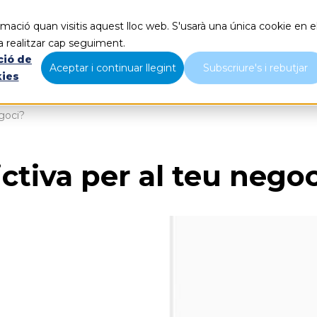
mació quan visitis aquest lloc web. S'usarà una única cookie en e
Què fem
Nosaltres
B
a realitzar cap seguiment.
ció de
Aceptar i continuar llegint
Subscriure's i rebutjar
kies
egoci?
ctiva per al teu negoc