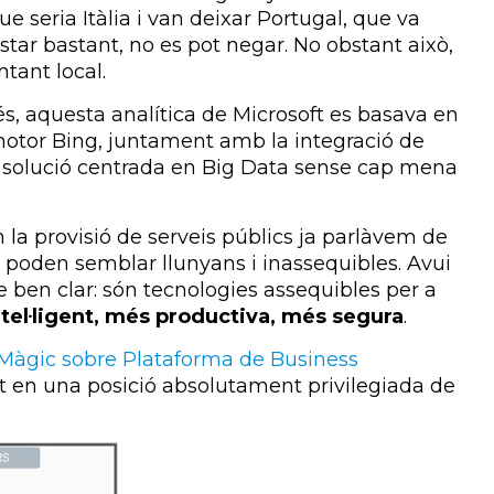
que seria Itàlia i van deixar Portugal, que va
star bastant, no es pot negar. No obstant això,
tant local.
s, aquesta analítica de Microsoft es basava en
otor Bing, juntament amb la integració de
a solució centrada en Big Data sense cap mena
en la provisió de serveis públics ja parlàvem de
ue poden semblar llunyans i inassequibles. Avui
ben clar: són tecnologies assequibles per a
tel·ligent, més productiva, més segura
.
Màgic sobre Plataforma de Business
ft en una posició absolutament privilegiada de