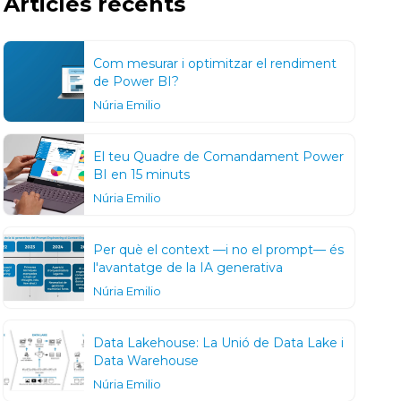
Articles recents
Com mesurar i optimitzar el rendiment
de Power BI?
Núria Emilio
El teu Quadre de Comandament Power
BI en 15 minuts
Núria Emilio
Per què el context —i no el prompt— és
l'avantatge de la IA generativa
Núria Emilio
Data Lakehouse: La Unió de Data Lake i
Data Warehouse
Núria Emilio