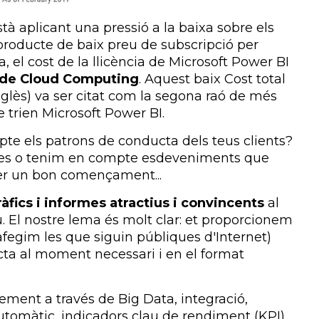
tà aplicant una pressió a la baixa sobre els
n producte de baix preu de subscripció per
, el cost de la llicència de Microsoft Power BI
 de Cloud Computing
. Aquest baix Cost total
nglès) va ser citat com la segona raó de més
e trien Microsoft Power BI.
pte els patrons de conducta dels teus clients?
ques o tenim en compte esdeveniments que
 ser un bon començament...
ràfics i informes atractius i convincents
al
. El nostre lema és molt clar: et proporcionem
i afegim les que siguin públiques d'Internet)
ecta al moment necessari i en el format
ment a través de Big Data, integració,
màtic, indicadors clau de rendiment (KPI),