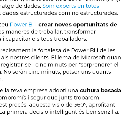
matge de dades.
Som experts en totes
 dades estructurades com no estructurades.
 teu
Power BI
i
crear noves oportunitats de
ves maneres de treballar, transformar
s
i capacitar els teus treballadors.
recisament la fortalesa de Power BI i de les
ls nostres clients. El lema de Microsoft quan
registrar-se i cinc minuts per "sorprendre" el
m. No seràn cinc minuts, potser uns quants
.
que la teva empresa adopti una
cultura basada
ompromís i segur que junts trobarem
st procés, aquesta visió de 360º, aprofitant
 primera decisió intel·ligent és ben senzilla: